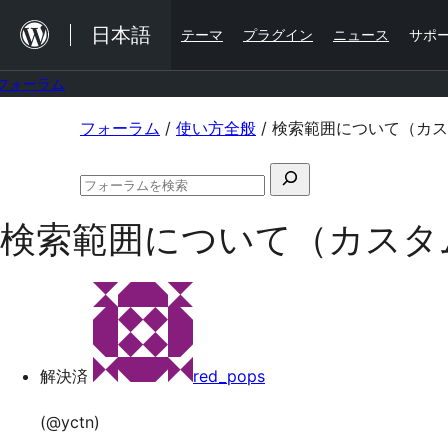
内
日本語
テーマ
プラグイン
ニュース
サポ
容
を
フォーラム
ス
コ
フォーラム
/
使い方全般
/
検索範囲について（カス
キ
ン
ッ
検
テ
プ
フ
索
ン
ォ
検索範囲について（カスタ
対
ー
ツ
ラ
象:
ム
へ
の
ス
検
索
キ
ッ
解決済
red_pops
プ
(@yctn)