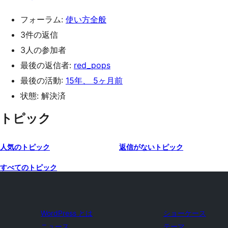
フォーラム:
使い方全般
3件の返信
3人の参加者
最後の返信者:
red_pops
最後の活動:
15年、 5ヶ月前
状態: 解決済
トピック
人気のトピック
返信がないトピック
すべてのトピック
WordPress とは
ショーケース
ニュース
テーマ