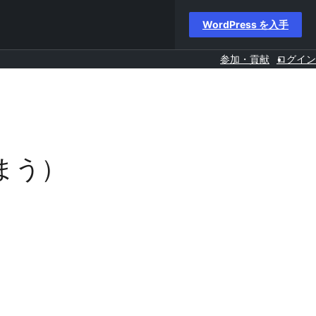
WordPress を入手
参加・貢献
ログイン
まう）