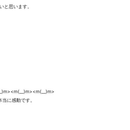
ばよいと思います。
m(__)m><m(__)m>
本当に感動です。