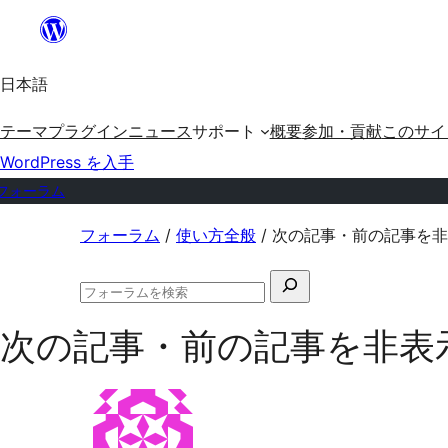
内
容
日本語
を
ス
テーマ
プラグイン
ニュース
サポート
概要
参加・貢献
このサイ
キ
WordPress を入手
ッ
フォーラム
プ
コ
フォーラム
/
使い方全般
/
次の記事・前の記事を非
ン
検
テ
フ
索
ン
ォ
次の記事・前の記事を非表
対
ー
ツ
ラ
象:
ム
へ
の
ス
検
索
キ