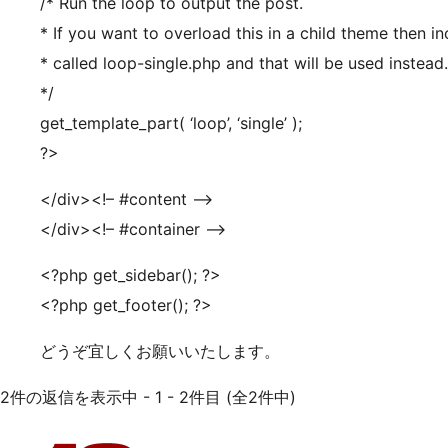
/* Run the loop to output the post.
* If you want to overload this in a child theme then inc
* called loop-single.php and that will be used instead.
*/
get_template_part( ‘loop’, ‘single’ );
?>
</div><!– #content –>
</div><!– #container –>
<?php get_sidebar(); ?>
<?php get_footer(); ?>
どうぞ宜しくお願いいたします。
2件の返信を表示中 - 1 - 2件目 (全2件中)