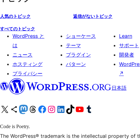
人気のトピック
返信がないトピック
すべてのトピック
WordPress と
ショーケース
Learn
は
テーマ
サポート
ニュース
プラグイン
開発者
ホスティング
パターン
WordPres
プライバシー
↗
日本語
X (旧 Twitter) アカウントへ
Bluesky アカウントへ
Mastodon アカウントへ
Threads アカウントへ
Facebook ページへ
Instagram アカウントへ
LinkedIn アカウントへ
TikTok アカウントへ
YouTube チャンネルへ
Tumblr アカウントへ
Code is Poetry.
The WordPress® trademark is the intellectual property of 