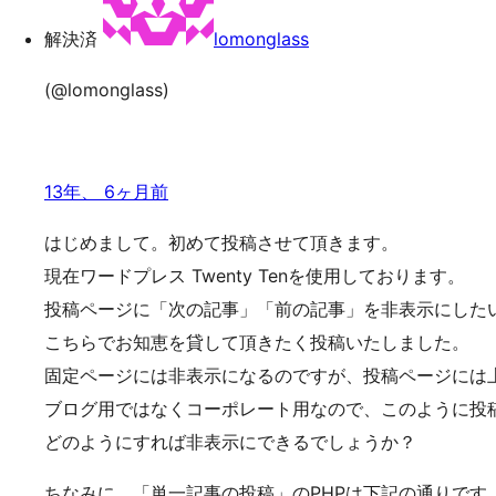
ッ
解決済
lomonglass
プ
(@lomonglass)
13年、 6ヶ月前
はじめまして。初めて投稿させて頂きます。
現在ワードプレス Twenty Tenを使用しております。
投稿ページに「次の記事」「前の記事」を非表示にした
こちらでお知恵を貸して頂きたく投稿いたしました。
固定ページには非表示になるのですが、投稿ページには
ブログ用ではなくコーポレート用なので、このように投
どのようにすれば非表示にできるでしょうか？
ちなみに、「単一記事の投稿」のPHPは下記の通りです