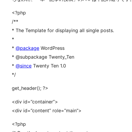
<?php
/**
* The Template for displaying all single posts.
*
*
@package
WordPress
* @subpackage Twenty_Ten
*
@since
Twenty Ten 1.0
*/
get_header(); ?>
<div id=”container”>
<div id=”content” role=”main”>
<?php