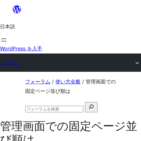
内
容
日本語
を
ス
キ
WordPress を入手
ッ
フォーラム
プ
コ
フォーラム
/
使い方全般
/
管理画面での
ン
固定ページ並び順は
テ
検
ン
フ
索
ツ
ォ
管理画面での固定ページ並
対
ー
へ
ラ
象:
び順は
ム
ス