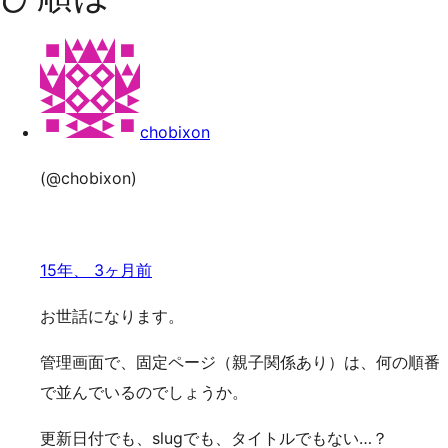
の
キ
検
索
ッ
プ
chobixon
(@chobixon)
15年、 3ヶ月前
お世話になります。
管理画面で、固定ページ（親子関係あり）は、何の順番
で並んでいるのでしょうか。
更新日付でも、slugでも、タイトルでもない…？