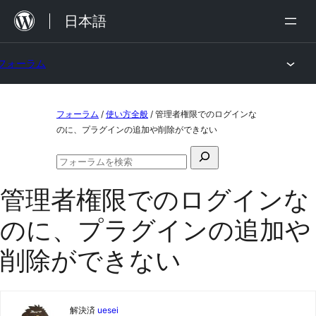
内
日本語
容
を
フォーラム
ス
キ
コ
ッ
フォーラム
/
使い方全般
/
管理者権限でのログインな
ン
のに、プラグインの追加や削除ができない
プ
テ
検
ン
フ
索
ォ
ツ
管理者権限でのログインな
対
ー
ラ
へ
象:
のに、プラグインの追加や
ム
ス
の
検
削除ができない
キ
索
ッ
プ
解決済
uesei