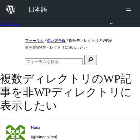
内
日本語
容
を
フォーラム
ス
コ
フォーラム
/
使い方全般
/
複数ディレクトリのWP記
キ
ン
事を非WPディレクトリに表示したい
ッ
テ
検
プ
ン
フ
索
ォ
ツ
複数ディレクトリのWP記
対
ー
ラ
へ
象:
事を非WPディレクトリに
ム
ス
の
検
表示したい
キ
索
ッ
プ
Nana
(@nanacojima)