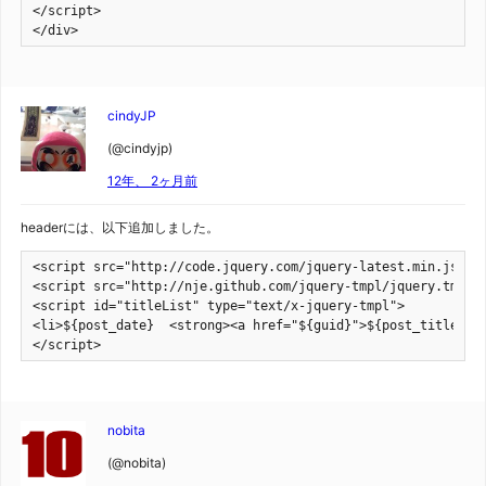
</script>

</div>
cindyJP
(@cindyjp)
12年、 2ヶ月前
headerには、以下追加しました。
<script src="http://code.jquery.com/jquery-latest.min.js"></
<script src="http://nje.github.com/jquery-tmpl/jquery.tmpl.j
<script id="titleList" type="text/x-jquery-tmpl">

<li>${post_date}  <strong><a href="${guid}">${post_title}</a
</script>
nobita
(@nobita)