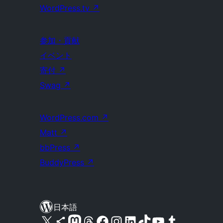
WordPress.tv
↗
参加・貢献
イベント
寄付
↗
Swag
↗
WordPress.com
↗
Matt
↗
bbPress
↗
BuddyPress
↗
日本語
X (旧 Twitter) アカウントへ
Bluesky アカウントへ
Mastodon アカウントへ
Threads アカウントへ
Facebook ページへ
Instagram アカウントへ
LinkedIn アカウントへ
TikTok アカウントへ
YouTube チャンネルへ
Tumblr アカウントへ