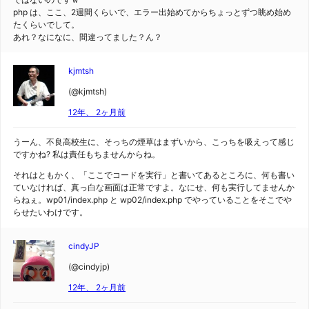
php は、ここ、2週間くらいで、エラー出始めてからちょっとずつ眺め始め
たくらいでして。
あれ？なになに、間違ってました？ん？
kjmtsh
(@kjmtsh)
12年、 2ヶ月前
うーん、不良高校生に、そっちの煙草はまずいから、こっちを吸えって感じ
ですかね? 私は責任もちませんからね。
それはともかく、「ここでコードを実行」と書いてあるところに、何も書い
ていなければ、真っ白な画面は正常ですよ。なにせ、何も実行してませんか
らねぇ。wp01/index.php と wp02/index.php でやっていることをそこでや
らせたいわけです。
cindyJP
(@cindyjp)
12年、 2ヶ月前