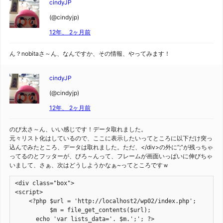
cindyJP
(@cindyjp)
12年、 2ヶ月前
ん？nobitaさ～ん、なんですか、その情報、やってみます！
cindyJP
(@cindyjp)
12年、 2ヶ月前
のび太さ～ん、いい感じです！データ取れました。
元々リスト化はしているので、ここに表示したいってところに以下だけ突っ
込んでみたところ、データは取れました。ただ、</div>の外に”;”が残っちゃ
ってるのとフッターが、びろ～んって、フレームが画面いっぱいに伸びちゃ
いまして、さぁ、次はどうしようかなぁ~ってところですｗ
<div class="box">

<script>

    <?php $url = 'http://localhost2/wp02/index.php';

	  $m = file_get_contents($url);

      echo 'var lists_data='. $m.';'; ?>
