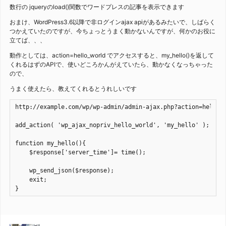
数行の jqueryのload()関数でワードプレスの記事を表示できます
おまけ、WordPress3.6以降で非ログインajax apiがあるみたいで、しばらく
つかえていたのですが、今ちょっとうまく動かないんですが、何かのお役に
立てば、、、
動作としては、action=hello_world でアクセスすると、my_hello()を返して
くれるはずのAPIで、使いどころかんがえていたら、動かなくなっちゃった
ので、
うまく使えたら、教えてくれるとうれしいです
http://example.com/wp/wp-admin/admin-ajax.php?action=hello_w
add_action( 'wp_ajax_nopriv_hello_world', 'my_hello' );

function my_hello(){

    $response['server_time']= time();

    wp_send_json($response);

    exit;

}