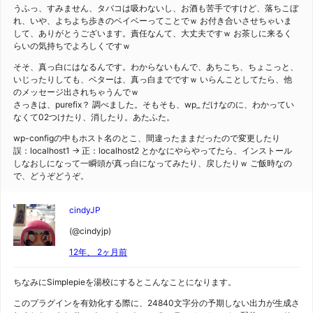
うふっ、すみません、タバコは吸わないし、お酒も苦手ですけど、落ちこぼ
れ、いや、よちよち歩きのベイベーってことでｗ お付き合いさせちゃいま
して、ありがとうございます。責任なんて、大丈夫ですｗ お茶しに来るく
らいの気持ちでよろしくですｗ
そそ、真っ白にはなるんです。わからないもんで、あちこち、ちょこっと、
いじったりしても、ベターは、真っ白までですｗ いらんことしてたら、他
のメッセージ出されちゃうんでｗ
さっきは、purefix？ 調べました。そもそも、wp_ だけなのに、わかってい
なくて02つけたり、消したり。あたふた。
wp-configの中もホスト名のとこ、間違ったままだったので変更したり
誤：localhost1 → 正：localhost2 とかなにやらやってたら、インストール
しなおしになって一瞬頭が真っ白になってみたり、戻したりｗ ご飯時なの
で、どうぞどうぞ。
cindyJP
(@cindyjp)
12年、 2ヶ月前
ちなみにSimplepieを湯校にするとこんなことになります。
このプラグインを有効化する際に、24840文字分の予期しない出力が生成さ