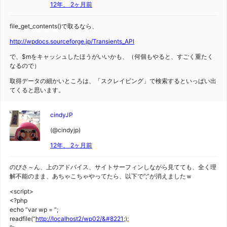
12年、 2ヶ月前
file_get_contents()で取るなら、
http://wpdocs.sourceforge.jp/Transients_API
で、$mをキャッシュしたほうがいいかも、（何個もやると、すごく重たく
なるので）
取得データの細かいところは、「スクレイピング」で検索するといっぱい出
てくると思います。
cindyJP
(@cindyjp)
12年、 2ヶ月前
のびさ～ん、上のアドバイス、サイトサーフィンしながら見てても、全く理
解不能のまま、あちゃこちゃやってたら、以下で”;”が消えましたｗ
<script>
<?php
echo “var wp = “;
readfile(“
http://localhost2/wp02/&#8221
;);