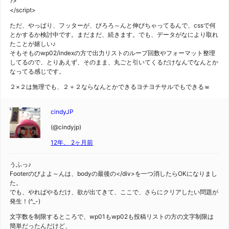
?>
</script>
ただ、やっぱり、フッターが、びろろ～んと伸びちゃってるんで、cssで何
とかするか検討中です。まだまだ、続きます。でも、データがなにより取れ
たことが嬉しい♪
そもそものwp02/indexの方で出力リストのループ回数やフォーマット整理
してるので、とりあえず、そのまま、丸ごと引いてくるだけなんでなんとか
なってる感じです。
２×２は無理でも、２＋２ならなんとかできるヨチヨチサルでもできるｗ
cindyJP
(@cindyjp)
12年、 2ヶ月前
うふっ♪
Footerのびよよ～んは、bodyの最後の</div>を一つ消したらOKになりまし
た。
でも、やればやるだけ、欲が出てきて、ここで、さらにクリアしたい問題が
発生！(^_-)
文字数を制限するところで、wp01もwp02も投稿リストの方の文字制限は
簡単だったんだけど、