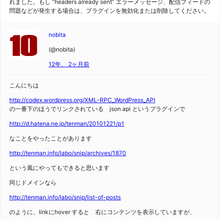
れました。もし “headers already sent” エラーメッセージ、配信フィードの
問題などが発生する場合は、プラグインを無効化または削除してください。
nobita
(@nobita)
12年、 2ヶ月前
こんにちは
http://codex.wordpress.org/XML-RPC_WordPress_API
の一番下のほうでリンクされている json api というプラグインで
http://d.hatena.ne.jp/tenman/20101221/p1
なことをやったことがあります
http://tenman.info/labo/snip/archives/1870
という風にやってもできると思います
同じドメインなら
http://tenman.info/labo/snip/list-of-posts
のように、linkにhover すると 右にコンテンツを表示していますが、