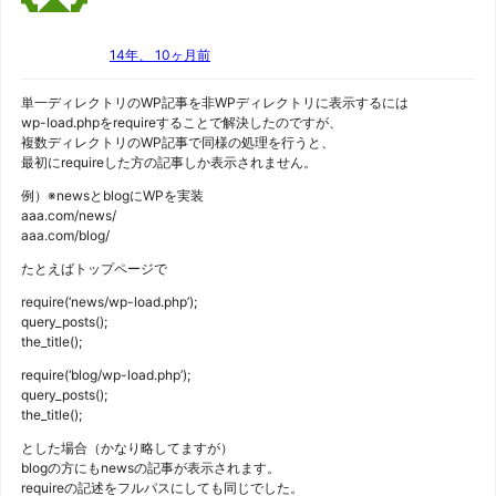
14年、 10ヶ月前
単一ディレクトリのWP記事を非WPディレクトリに表示するには
wp-load.phpをrequireすることで解決したのですが、
複数ディレクトリのWP記事で同様の処理を行うと、
最初にrequireした方の記事しか表示されません。
例）※newsとblogにWPを実装
aaa.com/news/
aaa.com/blog/
たとえばトップページで
require(‘news/wp-load.php’);
query_posts();
the_title();
require(‘blog/wp-load.php’);
query_posts();
the_title();
とした場合（かなり略してますが）
blogの方にもnewsの記事が表示されます。
requireの記述をフルパスにしても同じでした。