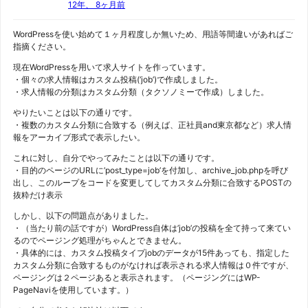
12年、 8ヶ月前
WordPressを使い始めて１ヶ月程度しか無いため、用語等間違いがあればご
指摘ください。
現在WordPressを用いて求人サイトを作っています。
・個々の求人情報はカスタム投稿(‘job’)で作成しました。
・求人情報の分類はカスタム分類（タクソノミーで作成）しました。
やりたいことは以下の通りです。
・複数のカスタム分類に合致する（例えば、正社員and東京都など）求人情
報をアーカイブ形式で表示したい。
これに対し、自分でやってみたことは以下の通りです。
・目的のページのURLに’post_type=job’を付加し、archive_job.phpを呼び
出し、このループをコードを変更してしてカスタム分類に合致するPOSTの
抜粋だけ表示
しかし、以下の問題点がありました。
・（当たり前の話ですが）WordPress自体は’job’の投稿を全て持って来てい
るのでページング処理がちゃんとできません。
・具体的には、カスタム投稿タイプjobのデータが15件あっても、指定した
カスタム分類に合致するものがなければ表示される求人情報は０件ですが、
ページングは２ページあると表示されます。（ページングにはWP-
PageNaviを使用しています。）