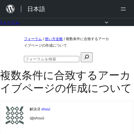
内
日本語
容
を
フォーラム
ス
コ
フォーラム
/
使い方全般
/
複数条件に合致するアーカ
キ
ン
イブページの作成について
ッ
テ
検
プ
ン
フ
索
ォ
ツ
複数条件に合致するアーカ
対
ー
ラ
へ
象:
イブページの作成について
ム
ス
の
検
キ
索
ッ
解決済
shoui
プ
(@shoui)