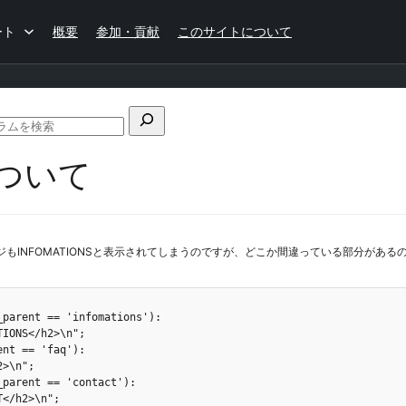
ート
概要
参加・貢献
このサイトについて
フ
ォ
ついて
ー
ラ
ム
の
検
ージもINFOMATIONSと表示されてしまうのですが、どこか間違っている部分が
索
parent == 'infomations'):

nt == 'faq'):

parent == 'contact'):
