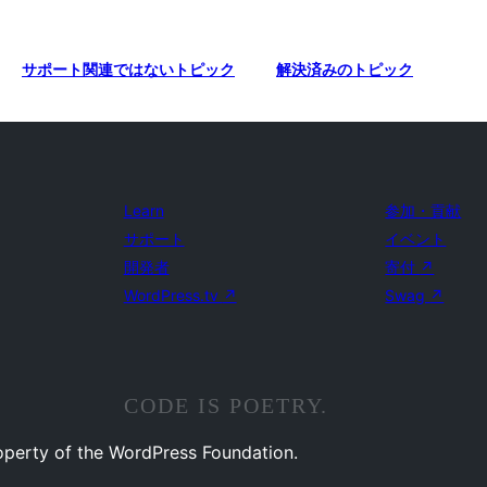
サポート関連ではないトピック
解決済みのトピック
Learn
参加・貢献
サポート
イベント
開発者
寄付
↗
WordPress.tv
↗
Swag
↗
CODE IS POETRY.
operty of the WordPress Foundation.