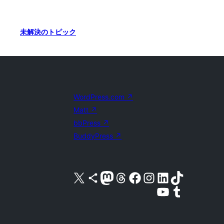
未解決のトピック
WordPress.com
↗
Matt
↗
bbPress
↗
BuddyPress
↗
X (旧 Twitter) アカウントへ
Bluesky アカウントへ
Mastodon アカウントへ
Threads アカウントへ
Facebook ページへ
Instagram アカウントへ
LinkedIn アカウントへ
TikTok アカウントへ
YouTube チャンネルへ
Tumblr アカウントへ