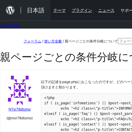
内
日本語
テーマ
プラグイン
ニュース
サポ
容
を
フォーラム
ス
コ
検
キ
フォーラム
/
使い方全般
/
親ページごとの条件分岐について
ン
索
ッ
親ページごとの条件分岐に
テ
対
プ
ン
象:
ツ
以下の記述をpage.phpにおこなったのですが、どのペ
へ
頂けますと助かります。
ス
<?php

キ
if ( is_page('infomations') || $post->post_
ッ
	echo "<h2 class=\"p-title\">INFOMATIONS</h2>\n";

NTxr78dtomo
elseif ( is_page('faq') || $post->post_pare
プ
(@ntxr78dtomo)
	echo "<h2 class=\"p-title\">FAQ</h2>\n";

elseif ( is_page('contact') || $post->post_
	echo "<h2 class=\"p-title\">CONTACT</h2>\n";
