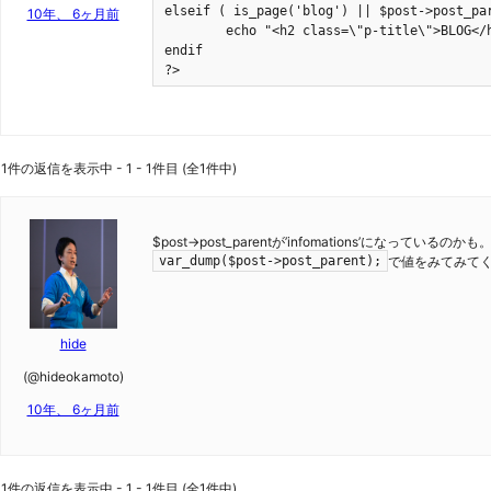
elseif ( is_page('blog') || $post->post_par
10年、 6ヶ月前
	echo "<h2 class=\"p-title\">BLOG</h2>\n";

endif

?>
1件の返信を表示中 - 1 - 1件目 (全1件中)
$post->post_parentが’infomations’になっているのかも
で値をみてみて
var_dump($post->post_parent);
hide
(@hideokamoto)
10年、 6ヶ月前
1件の返信を表示中 - 1 - 1件目 (全1件中)