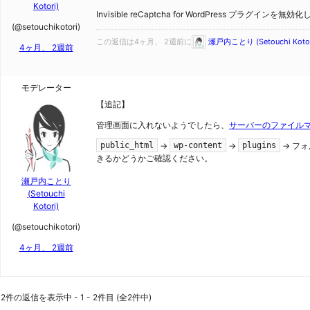
Kotori)
Invisible reCaptcha for WordPress プ
(@setouchikotori)
この返信は4ヶ月、 2週前に
瀬戸内ことり (Setouchi Kotor
4ヶ月、 2週前
モデレーター
【追記】
管理画面に入れないようでしたら、
サーバーのファイル
→
→
→ フォル
public_html
wp-content
plugins
きるかどうかご確認ください。
瀬戸内ことり
(Setouchi
Kotori)
(@setouchikotori)
4ヶ月、 2週前
2件の返信を表示中 - 1 - 2件目 (全2件中)