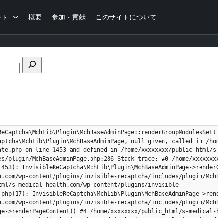
ート
概要
参加・貢献
このサイトについて
フ
ォ
ー
ラ
ム
の
検
ReCaptcha\MchLib\Plugin\MchBaseAdminPage::renderGroupModulesSetti
索
aptcha\MchLib\Plugin\MchBaseAdminPage, null given, called in /ho
ate.php on line 1453 and defined in /home/xxxxxxxx/public_html/s
es/plugin/MchBaseAdminPage.php:286 Stack trace: #0 /home/xxxxxxx
1453): InvisibleReCaptcha\MchLib\Plugin\MchBaseAdminPage->renderG
h.com/wp-content/plugins/invisible-recaptcha/includes/plugin/MchB
tml/s-medical-health.com/wp-content/plugins/invisible-
.php(17): InvisibleReCaptcha\MchLib\Plugin\MchBaseAdminPage->rend
h.com/wp-content/plugins/invisible-recaptcha/includes/plugin/MchB
ge->renderPageContent() #4 /home/xxxxxxxx/public_html/s-medical-