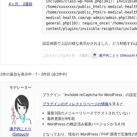
includes/class-wp-hook.php(341): Invisible
4ヶ月、 2週前
/home/xxxxxxxx/public_html/s-medical-healt
/home/xxxxxxxx/public_html/s-medical-healt
medical-health.com/wp-admin/admin.php(264)
general.php(10): require_once('/home/xxxxx
content/plugins/invisible-recaptcha/includ
設定画面で上記の様な表示がされました。どう対処すれ
このトピックは4ヶ月、 2週前に
瀬戸内ことり (Setouchi K
2件の返信を表示中 - 1 - 2件目 (全2件中)
モデレーター
プラグイン「Invisible reCaptcha for WordPres
プラグインのディレクトリページの情報
を見ると、
最新3回のメジャーリリースでテストされていない
最終更新が6年前
WordPress の検証済み最新バージョンが 5.4.19
瀬戸内ことり
(Setouchi
となっており、現在の WordPress / PHP 環境で互