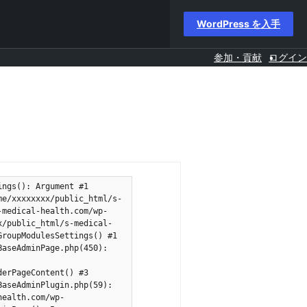
WordPress を入手
参加・貢献
ログイン
ngs(): Argument #1 
me/xxxxxxxx/public_html/s-
-medical-health.com/wp-
x/public_html/s-medical-
roupModulesSettings() #1 
aseAdminPage.php(450): 
erPageContent() #3 
aseAdminPlugin.php(59): 
health.com/wp-