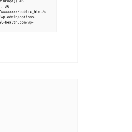
inPage() #5 
) #6 
/xxxxxxxx/public_html/s-
/wp-admin/options-
al-health.com/wp-