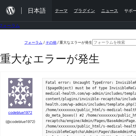
内
日本語
テーマ
プラグイン
ニュース
サポ
容
を
フォーラム
ス
コ
検
キ
フォーラム
/
その他
/
重大なエラーが発生
ン
索
ッ
重大なエラーが発生
テ
対
プ
ン
象:
ツ
Fatal error: Uncaught TypeError: Invisible
へ
($pageObject) must be of type InvisibleReC
ス
medical-health.com/wp-admin/includes/templ
content/plugins/invisible-recaptcha/includ
キ
health.com/wp-admin/includes/template.php(
/home/xxxxxxxx/public_html/s-medical-healt
ッ
codeblue1972
do_meta_boxes() #2 /home/xxxxxxxx/public_h
プ
recaptcha/engine/Admin/Pages/BaseAdminPage
(@codeblue1972)
/home/xxxxxxxx/public_html/s-medical-healt
InvisibleReCaptcha\Admin\Pages\BaseAdminPa