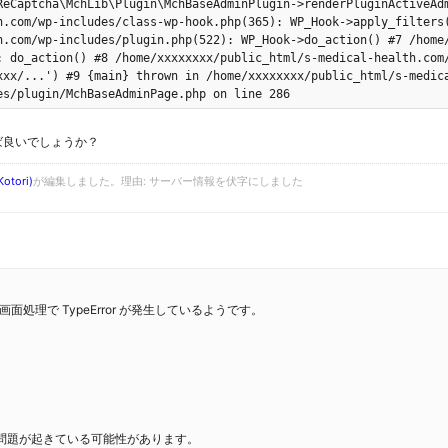
ReCaptcha\MchLib\Plugin\MchBaseAdminPlugin->renderPluginActiveAdm
h.com/wp-includes/class-wp-hook.php(365): WP_Hook->apply_filters(
h.com/wp-includes/plugin.php(522): WP_Hook->do_action() #7 /home
: do_action() #8 /home/xxxxxxxx/public_html/s-medical-health.com
xxx/...') #9 {main} thrown in /home/xxxxxxxx/public_html/s-medic
es/plugin/MchBaseAdminPage.php on line 286
ば良いでしょうか？
otori)
が編集しました。理由: サーバー情報を伏字にしました
s」の設定画面処理で TypeError が発生しているようです。
換性の問題が起きている可能性があります。