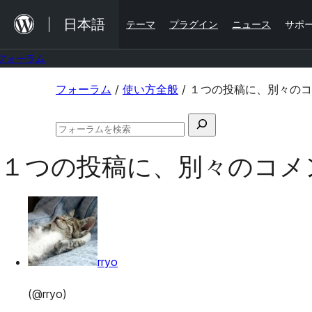
内
日本語
テーマ
プラグイン
ニュース
サポ
容
を
フォーラム
ス
コ
フォーラム
/
使い方全般
/
１つの投稿に、別々のコ
キ
ン
ッ
検
テ
プ
フ
索
ン
ォ
１つの投稿に、別々のコメ
対
ー
ツ
ラ
象:
ム
へ
の
ス
検
索
キ
ッ
rryo
プ
(@rryo)