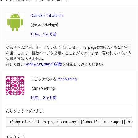
Daisuke Takahashi
(@extendwings)
10年、 3ヶ月前
そもそもの記述が正しくないように思います。is_page()関数の引数に配列
を渡すことで、複数ページを指定することができますが、言われているよう
な書き方はありません。
詳しくは、
Codexのis_page()関数
を確認してみてください。
トピック投稿者
markething
(@markething)
10年、 3ヶ月前
ありがとうございます。
<?php elseif ( is_page('company'||'about'||'message'||'bran
ではなくて