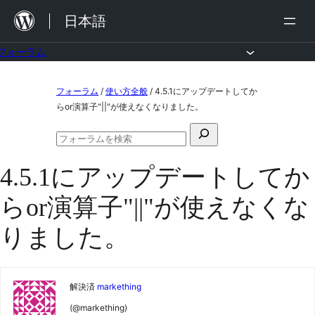
内
日本語
容
を
フォーラム
ス
コ
フォーラム
/
使い方全般
/
4.5.1にアップデートしてか
キ
ン
らor演算子"||"が使えなくなりました。
ッ
テ
検
プ
ン
フ
索
ォ
ツ
4.5.1にアップデートしてか
対
ー
ラ
へ
象:
らor演算子"||"が使えなくな
ム
ス
の
検
りました。
キ
索
ッ
プ
解決済
markething
(@markething)