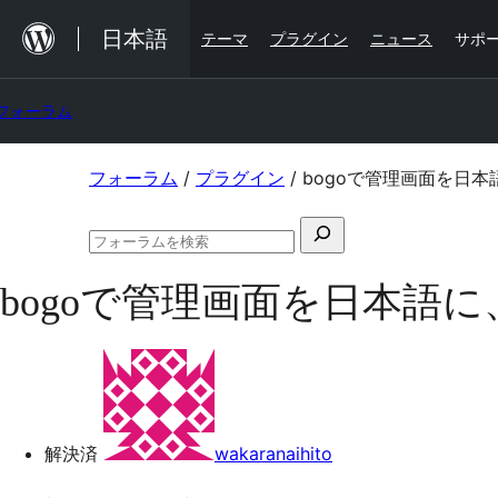
内
日本語
テーマ
プラグイン
ニュース
サポ
容
を
フォーラム
ス
キ
コ
フォーラム
/
プラグイン
/
bogoで管理画面を日
ッ
ン
プ
検
テ
フ
索
ン
ォ
bogoで管理画面を日本語
対
ー
ツ
ラ
象:
ム
へ
の
ス
検
索
キ
ッ
解決済
wakaranaihito
プ