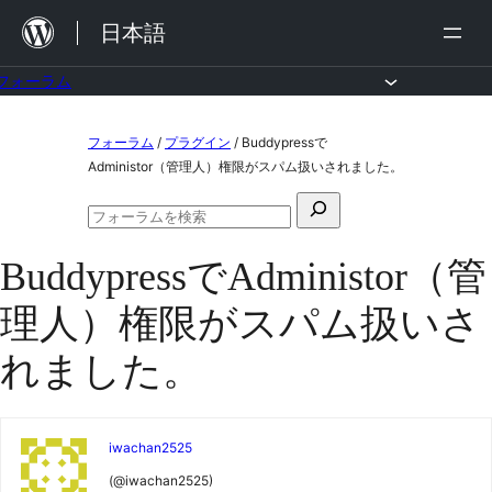
内
日本語
容
を
フォーラム
ス
コ
フォーラム
/
プラグイン
/
Buddypressで
キ
ン
Administor（管理人）権限がスパム扱いされました。
ッ
テ
検
プ
ン
フ
索
ォ
ツ
BuddypressでAdministor（管
対
ー
ラ
へ
象:
理人）権限がスパム扱いさ
ム
ス
の
検
れました。
キ
索
ッ
プ
iwachan2525
(@iwachan2525)