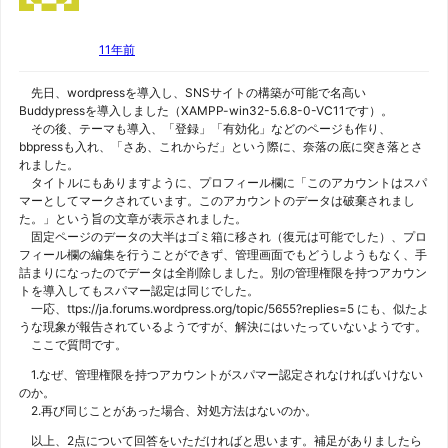
11年前
先日、wordpressを導入し、SNSサイトの構築が可能で名高い
Buddypressを導入しました（XAMPP-win32-5.6.8-0-VC11です）。
その後、テーマも導入、「登録」「有効化」などのページも作り、
bbpressも入れ、「さあ、これからだ」という際に、奈落の底に突き落とさ
れました。
タイトルにもありますように、プロフィール欄に「このアカウントはスパ
マーとしてマークされています。このアカウントのデータは破棄されまし
た。」という旨の文章が表示されました。
固定ページのデータの大半はゴミ箱に移され（復元は可能でした）、プロ
フィール欄の編集を行うことができず、管理画面でもどうしようもなく、手
詰まりになったのでデータは全削除しました。別の管理権限を持つアカウン
トを導入してもスパマー認定は同じでした。
一応、ttps://ja.forums.wordpress.org/topic/5655?replies=5 にも、似たよ
うな現象が報告されているようですが、解決にはいたっていないようです。
ここで質問です。
1.なぜ、管理権限を持つアカウントがスパマー認定されなければいけない
のか。
2.再び同じことがあった場合、対処方法はないのか。
以上、2点について回答をいただければと思います。補足がありましたら