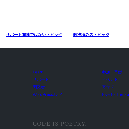
サポート関連ではないトピック
解決済みのトピック
Learn
参加・貢献
サポート
イベント
開発者
寄付
↗
WordPress.tv
↗
Five for the F
CODE IS POETRY.