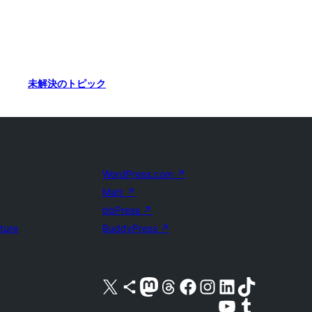
未解決のトピック
WordPress.com
↗
Matt
↗
bbPress
↗
uture
BuddyPress
↗
X (旧 Twitter) アカウントへ
Bluesky アカウントへ
Mastodon アカウントへ
Threads アカウントへ
Facebook ページへ
Instagram アカウントへ
LinkedIn アカウントへ
TikTok アカウントへ
YouTube チャンネルへ
Tumblr アカウントへ