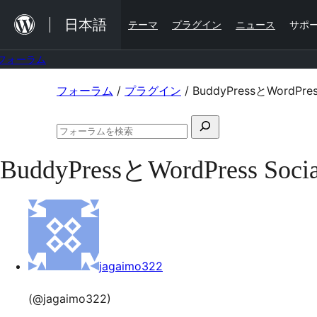
内
日本語
テーマ
プラグイン
ニュース
サポ
容
を
フォーラム
ス
コ
フォーラム
/
プラグイン
/
BuddyPressとWordPre
キ
ン
ッ
検
テ
プ
フ
索
ン
ォ
BuddyPressとWordPress S
対
ー
ツ
ラ
象:
ム
へ
の
ス
検
索
キ
ッ
jagaimo322
プ
(@jagaimo322)