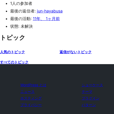
1人の参加者
最後の返信者:
jun-hayabusa
最後の活動:
11年、 1ヶ月前
状態: 未解決
トピック
人気のトピック
返信がないトピック
すべてのトピック
WordPress とは
ショーケース
ニュース
テーマ
ホスティング
プラグイン
プライバシー
パターン