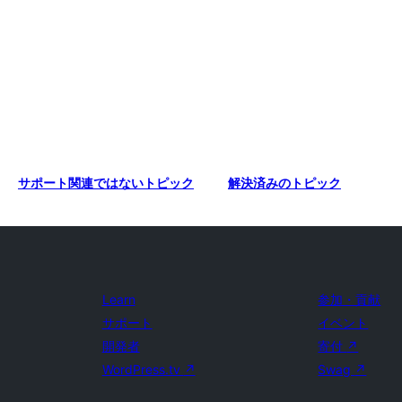
サポート関連ではないトピック
解決済みのトピック
Learn
参加・貢献
サポート
イベント
開発者
寄付
↗
WordPress.tv
↗
Swag
↗