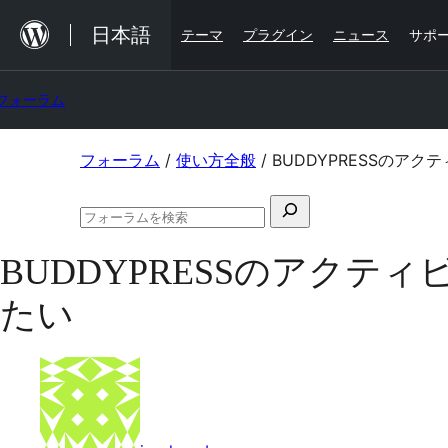
内
日本語
テーマ
プラグイン
ニュース
サポ
容
を
フォーラム
ス
キ
コ
フォーラム
/
使い方全般
/
BUDDYPRESSのア
ッ
ン
プ
検
テ
フ
索
ン
ォ
BUDDYPRESSのアク
対
ー
ツ
ラ
象:
たい
ム
へ
の
ス
検
索
キ
ッ
プ