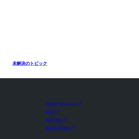
未解決のトピック
WordPress.com
↗
Matt
↗
bbPress
↗
BuddyPress
↗