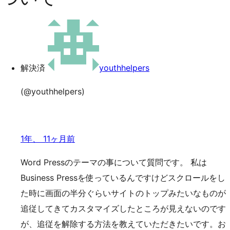
の
キ
検
索
ッ
プ
解決済
youthhelpers
(@youthhelpers)
1年、 11ヶ月前
Word Pressのテーマの事について質問です。 私は
Business Pressを使っているんですけどスクロールをし
た時に画面の半分ぐらいサイトのトップみたいなものが
追従してきてカスタマイズしたところが見えないのです
が、追従を解除する方法を教えていただきたいです。お