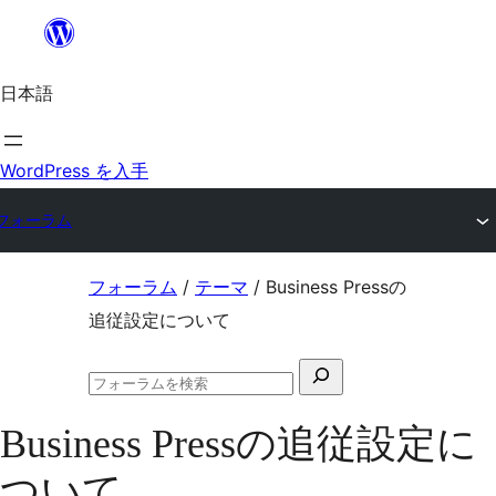
内
容
日本語
を
ス
キ
WordPress を入手
ッ
フォーラム
プ
コ
フォーラム
/
テーマ
/
Business Pressの
ン
追従設定について
テ
検
ン
フ
索
ツ
ォ
Business Pressの追従設定に
対
ー
へ
ラ
象:
ついて
ム
ス