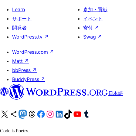
Learn
参加・貢献
サポート
イベント
開発者
寄付
↗
WordPress.tv
↗
Swag
↗
WordPress.com
↗
Matt
↗
bbPress
↗
BuddyPress
↗
日本語
X (旧 Twitter) アカウントへ
Bluesky アカウントへ
Mastodon アカウントへ
Threads アカウントへ
Facebook ページへ
Instagram アカウントへ
LinkedIn アカウントへ
TikTok アカウントへ
YouTube チャンネルへ
Tumblr アカウントへ
Code is Poetry.