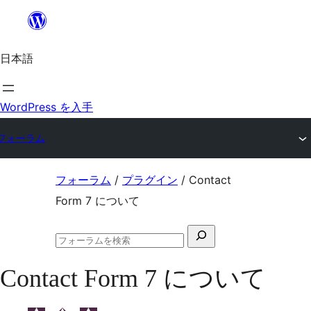
内
容
日本語
を
ス
キ
WordPress を入手
ッ
フォーラム
プ
コ
フォーラム
/
プラグイン
/
Contact
ン
Form 7 について
テ
検
ン
フ
索
ツ
ォ
Contact Form 7 について
対
ー
へ
ラ
象:
ム
ス