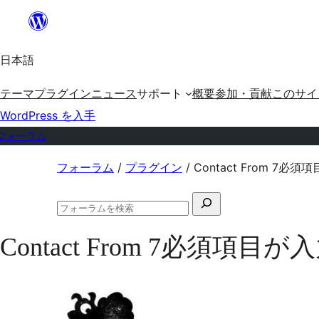
内
容
日本語
を
ス
テーマ
プラグイン
ニュース
サポート
概要
参加・貢献
このサイ
キ
WordPress を入手
ッ
フォーラム
プ
コ
フォーラム
/
プラグイン
/
Contact From 
ン
検
テ
フ
索
ン
ォ
Contact From 7必
対
ー
ツ
ラ
象:
ム
へ
の
ス
検
索
キ