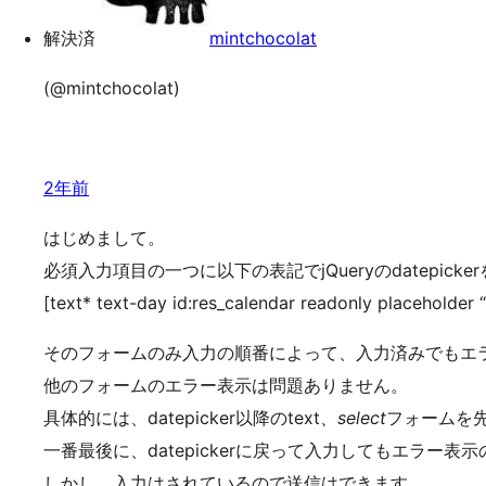
ッ
解決済
mintchocolat
プ
(@mintchocolat)
2年前
はじめまして。
必須入力項目の一つに以下の表記でjQueryのdatepick
[text* text-day id:res_calendar readonly placeholde
そのフォームのみ入力の順番によって、入力済みでもエラー表示（.
他のフォームのエラー表示は問題ありません。
具体的には、datepicker以降のtext
、select
フォームを
一番最後に、datepickerに戻って入力してもエラー表
しかし、入力はされているので送信はできます。