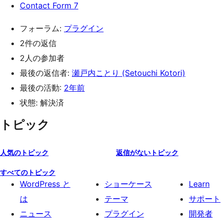
Contact Form 7
フォーラム:
プラグイン
2件の返信
2人の参加者
最後の返信者:
瀬戸内ことり (Setouchi Kotori)
最後の活動:
2年前
状態: 解決済
トピック
人気のトピック
返信がないトピック
すべてのトピック
WordPress と
ショーケース
Learn
は
テーマ
サポート
ニュース
プラグイン
開発者