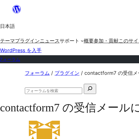
内
容
日本語
を
ス
テーマ
プラグイン
ニュース
サポート
概要
参加・貢献
このサイ
キ
WordPress を入手
ッ
フォーラム
プ
コ
フォーラム
/
プラグイン
/
contactform7 
ン
検
テ
フ
索
ン
ォ
contactform7 の受信
対
ー
ツ
ラ
象:
ム
へ
の
ス
検
索
キ