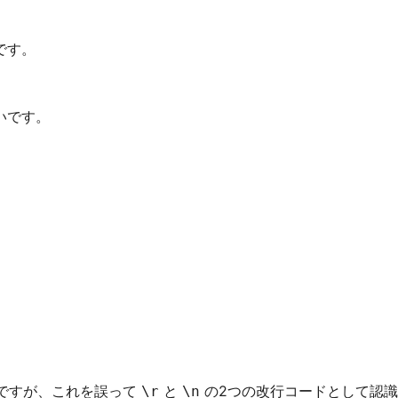
です。
いです。
ですが、これを誤って
と
の2つの改行コードとして認識
\r
\n