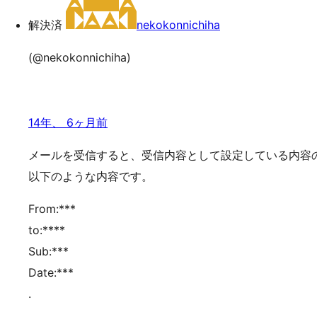
ッ
解決済
nekokonnichiha
プ
(@nekokonnichiha)
14年、 6ヶ月前
メールを受信すると、受信内容として設定している内容
以下のような内容です。
From:***
to:****
Sub:***
Date:***
.
.