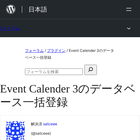
内
日本語
容
を
フォーラム
ス
キ
コ
ッ
フォーラム
/
プラグイン
/
Event Calender 3のデータ
ン
ベース一括登録
プ
テ
検
ン
フ
索
ォ
ツ
Event Calender 3のデータベ
対
ー
ラ
へ
象:
ース一括登録
ム
ス
の
検
キ
索
ッ
解決済
satceee
プ
(@satceee)