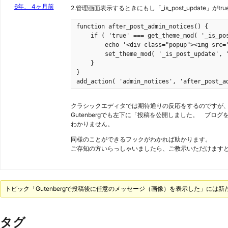
6年、 4ヶ月前
2.管理画面表示するときにもし「_is_post_update」がtru
function after_post_admin_notices() {

    if ( 'true' === get_theme_mod( '_is_pos
        echo '<div class="popup"><img src=
        set_theme_mod( '_is_post_update', '
    }

}

add_action( 'admin_notices', 'after_post_a
クラシックエディタでは期待通りの反応をするのですが、Gu
Gutenbergでも左下に「投稿を公開しました。 ブ
わかりません。
同様のことができるフックがわかれば助かります。
ご存知の方いらっしゃいましたら、ご教示いただけます
トピック「Gutenbergで投稿後に任意のメッセージ（画像）を表示した」には
タグ