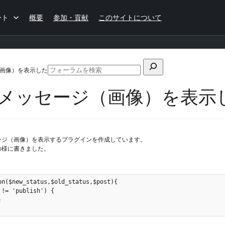
ート
概要
参加・貢献
このサイトについて
検
ジ（画像）を表示した
フ
索
ォ
任意のメッセージ（画像）を表示
対
ー
ラ
象:
ム
の
検
ージ（画像）を表示するプラグインを作成しています。
索
の様に書きました。
n($new_status,$old_status,$post){

!= 'publish') {


