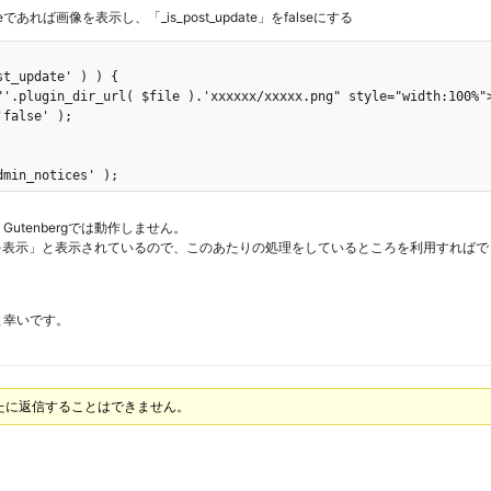
eであれば画像を表示し、「_is_post_update」をfalseにする
t_update' ) ) {

"'.plugin_dir_url( $file ).'xxxxxx/xxxxx.png" style="width:100%">
false' );

dmin_notices' );
tenbergでは動作しません。
ログを表示」と表示されているので、このあたりの処理をしているところを利用すれば
と幸いです。
新たに返信することはできません。