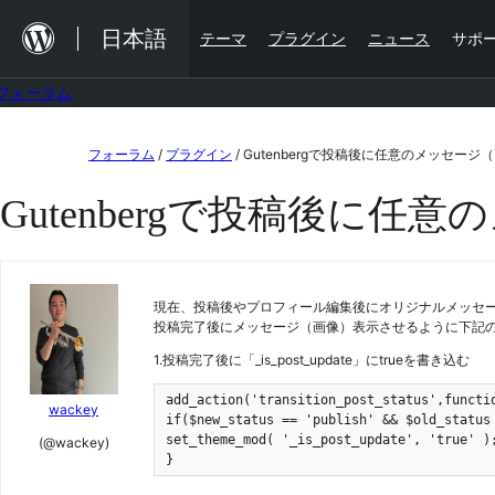
内
日本語
テーマ
プラグイン
ニュース
サポ
容
を
フォーラム
ス
コ
キ
フォーラム
/
プラグイン
/
Gutenbergで投稿後に任意のメッセー
ン
ッ
Gutenbergで投稿後に
テ
プ
ン
ツ
現在、投稿後やプロフィール編集後にオリジナルメッセ
へ
投稿完了後にメッセージ（画像）表示させるように下記
ス
1.投稿完了後に「_is_post_update」にtrueを書き込む
キ
add_action('transition_post_status',functio
ッ
wackey
if($new_status == 'publish' && $old_status 
プ
set_theme_mod( '_is_post_update', 'true' );
(@wackey)
}