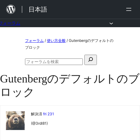
内
日本語
容
を
フォーラム
ス
コ
フォーラム
/
使い方全般
/
Gutenbergのデフォルトの
キ
ン
ブロック
ッ
テ
検
プ
ン
フ
索
ォ
ツ
Gutenbergのデフォルトのブ
対
ー
ラ
へ
象:
ロック
ム
ス
の
検
キ
索
ッ
解決済
fri 231
プ
(@3rdl81)