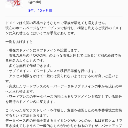
(@msio)
8年、 10ヶ月前
ドメインは玄関の表札のようなもので家族が増えても増えません。
現在のホームページをワードプレスで移行し、構築し終えると現行のドメイ
ンに入れ替えるにはいくつか手段があります。
一例をあげますと
・現在のドメインにサブドメインを設置します。
表札の屋号の「○○○内」のような表札と同じではあるけど別の経路であ
る宛名のようなものです。
多くは無料で作成できます。
・サブドメインにてワードプレスの移行用準備を行います。
アクセス制限をかけて一般には見られないようにするのが良いと思いま
す。
・完成したワードプレスのサーバーデータをサブドメインの中から現行の中
へと入れ替えます。
・ワードプレスのデータベース内容にあるサブドメインを指定している部分
を現行のドメイン名に変えます。
こういった形でテストサイトを作成し、変更を確認したのち本番環境に実装
するという方法もあります。
データベース内の宛先を変えるタイミングがいつなのか、私は直接クエリで
書き換えてしまうので一般的なものがわかりかねるのですが、バックアップ