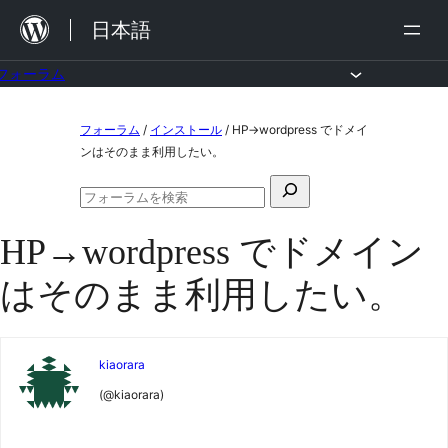
内
日本語
容
を
フォーラム
ス
コ
フォーラム
/
インストール
/
HP→wordpress でドメイ
キ
ン
ンはそのまま利用したい。
ッ
テ
検
プ
ン
フ
索
ォ
ツ
HP→wordpress でドメイン
対
ー
ラ
へ
象:
はそのまま利用したい。
ム
ス
の
検
キ
索
ッ
kiaorara
プ
(@kiaorara)