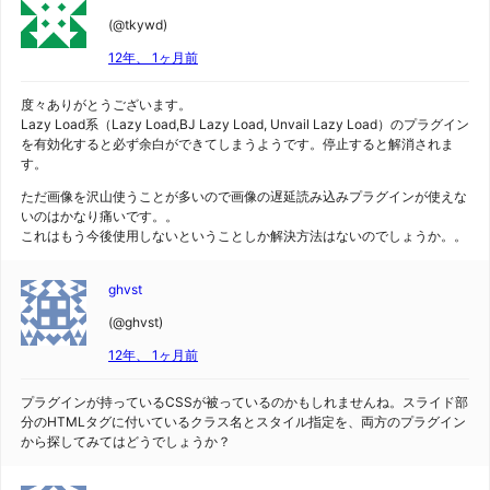
(@tkywd)
12年、 1ヶ月前
度々ありがとうございます。
Lazy Load系（Lazy Load,BJ Lazy Load, Unvail Lazy Load）のプラグイン
を有効化すると必ず余白ができてしまうようです。停止すると解消されま
す。
ただ画像を沢山使うことが多いので画像の遅延読み込みプラグインが使えな
いのはかなり痛いです。。
これはもう今後使用しないということしか解決方法はないのでしょうか。。
ghvst
(@ghvst)
12年、 1ヶ月前
プラグインが持っているCSSが被っているのかもしれませんね。スライド部
分のHTMLタグに付いているクラス名とスタイル指定を、両方のプラグイン
から探してみてはどうでしょうか？