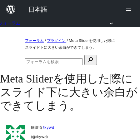
内
日本語
容
を
フォーラム
ス
コ
フォーラム
/
プラグイン
/
Meta Sliderを使用した際に
キ
ン
スライド下に大きい余白ができてしまう。
ッ
テ
検
プ
ン
フ
索
ォ
ツ
Meta Sliderを使用した際に
対
ー
ラ
へ
象:
スライド下に大きい余白が
ム
ス
の
検
できてしまう。
キ
索
ッ
プ
解決済
tkywd
(@tkywd)