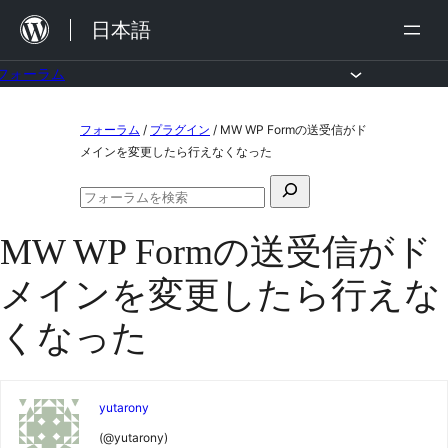
内
日本語
容
を
フォーラム
ス
コ
フォーラム
/
プラグイン
/
MW WP Formの送受信がド
キ
ン
メインを変更したら行えなくなった
ッ
テ
検
プ
ン
フ
索
ォ
ツ
MW WP Formの送受信がド
対
ー
ラ
へ
象:
メインを変更したら行えな
ム
ス
の
検
くなった
キ
索
ッ
プ
yutarony
(@yutarony)