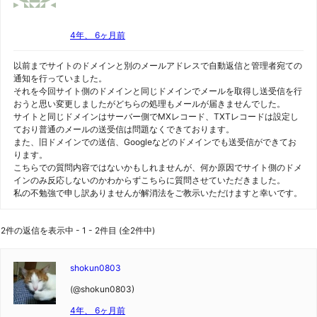
4年、 6ヶ月前
以前までサイトのドメインと別のメールアドレスで自動返信と管理者宛ての
通知を行っていました。
それを今回サイト側のドメインと同じドメインでメールを取得し送受信を行
おうと思い変更しましたがどちらの処理もメールが届きませんでした。
サイトと同じドメインはサーバー側でMXレコード、TXTレコードは設定し
ており普通のメールの送受信は問題なくできております。
また、旧ドメインでの送信、Googleなどのドメインでも送受信ができてお
ります。
こちらでの質問内容ではないかもしれませんが、何か原因でサイト側のドメ
インのみ反応しないのかわからずこちらに質問させていただきました。
私の不勉強で申し訳ありませんが解消法をご教示いただけますと幸いです。
2件の返信を表示中 - 1 - 2件目 (全2件中)
shokun0803
(@shokun0803)
4年、 6ヶ月前