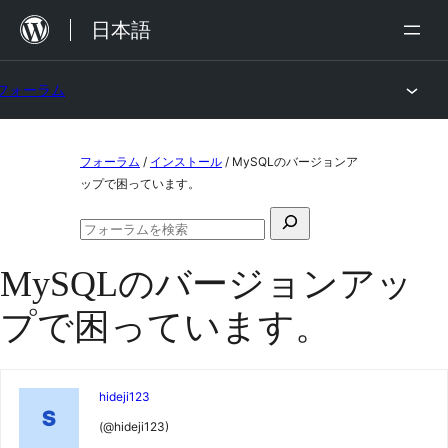
内
日本語
容
を
フォーラム
ス
キ
コ
ッ
フォーラム
/
インストール
/
MySQLのバージョンア
ン
ップで困っています。
プ
テ
検
ン
フ
索
ォ
ツ
MySQLのバージョンアッ
対
ー
ラ
へ
象:
プで困っています。
ム
ス
の
検
キ
索
ッ
hideji123
プ
(@hideji123)