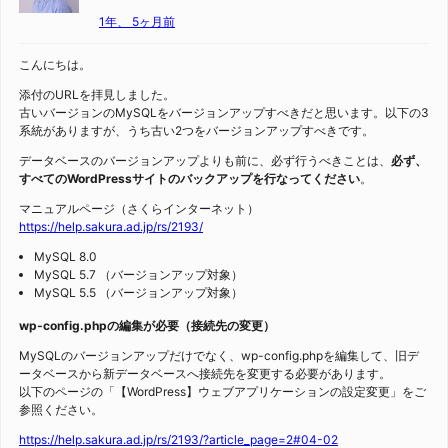
1年、 5ヶ月前
こんにちは。
添付のURLを拝見しました。
古いバージョンのMySQLをバージョンアップすべきだと思います。以下の3
系統がありますが、うち古い2つをバージョンアップすべきです。
データベースのバージョンアップよりも前に、必ず行うべきことは、
必ず、
すべてのWordPressサイトのバックアップを行なってください
。
マニュアルページ（さくらインターネット）
https://help.sakura.ad.jp/rs/2193/
MySQL 8.0
MySQL 5.7 （バージョンアップ対象）
MySQL 5.5 （バージョンアップ対象）
wp-config.phpの編集が必要（接続先の変更）
MySQLのバージョンアップだけでなく、wp-config.phpを編集して、旧デ
ータベースから新データベースへ接続先を変更する必要があります。
以下のページの「【WordPress】ウェブアプリケーションの設定変更」をご
参照ください。
https://help.sakura.ad.jp/rs/2193/?article_page=2#04-02