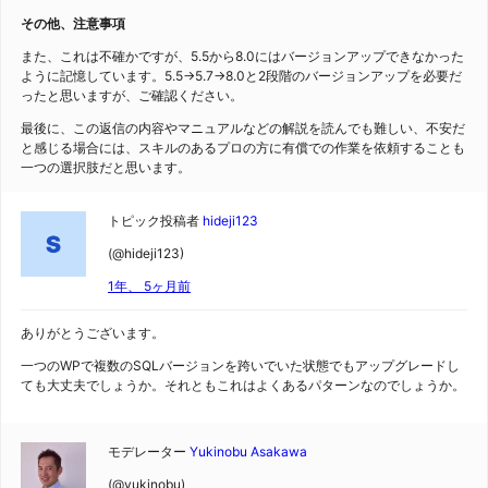
その他、注意事項
また、これは不確かですが、5.5から8.0にはバージョンアップできなかった
ように記憶しています。5.5→5.7→8.0と2段階のバージョンアップを必要だ
ったと思いますが、ご確認ください。
最後に、この返信の内容やマニュアルなどの解説を読んでも難しい、不安だ
と感じる場合には、スキルのあるプロの方に有償での作業を依頼することも
一つの選択肢だと思います。
トピック投稿者
hideji123
(@hideji123)
1年、 5ヶ月前
ありがとうございます。
一つのWPで複数のSQLバージョンを跨いでいた状態でもアップグレードし
ても大丈夫でしょうか。それともこれはよくあるパターンなのでしょうか。
モデレーター
Yukinobu Asakawa
(@yukinobu)