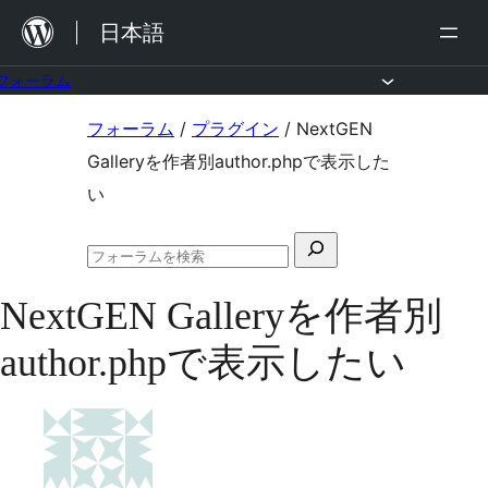
内
日本語
容
を
フォーラム
ス
コ
フォーラム
/
プラグイン
/
NextGEN
キ
ン
Galleryを作者別author.phpで表示した
ッ
テ
い
プ
ン
検
ツ
フ
索
へ
ォ
NextGEN Galleryを作者別
対
ー
ス
ラ
象:
author.phpで表示したい
ム
キ
の
ッ
検
索
プ