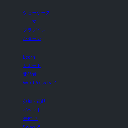
ショーケース
テーマ
プラグイン
パターン
Learn
サポート
開発者
WordPress.tv
↗
参加・貢献
イベント
寄付
↗
Swag
↗