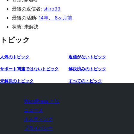
最後の返信者:
shiro99
最後の活動:
14年、 8ヶ月前
状態: 未解決
トピック
人気のトピック
返信がないトピック
サポート関連ではないトピック
解決済みのトピック
未解決のトピック
すべてのトピック
WordPress とは
ニュース
ホスティング
プライバシー