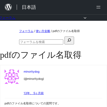
内
日本語
容
を
フォーラム
ス
コ
フォーラム
/
使い方全般
/
pdfのファイル名取得
キ
ン
ッ
検
テ
フ
プ
索
ン
ォ
pdfのファイル名取得
対
ー
ツ
ラ
象:
ム
へ
の
ス
検
minoritydog
索
キ
(@minoritydog)
ッ
プ
13年、 5ヶ月前
pdfのファイル名取得についての質問です。