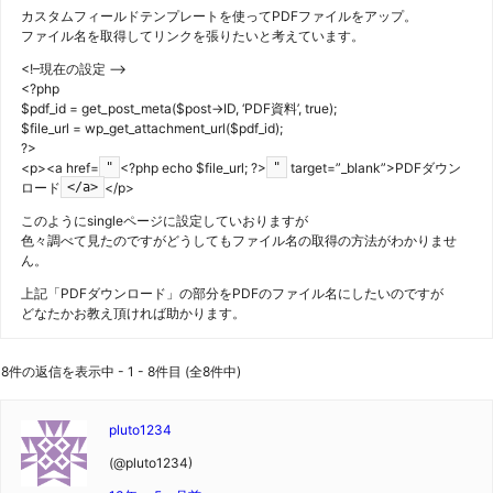
カスタムフィールドテンプレートを使ってPDFファイルをアップ。
ファイル名を取得してリンクを張りたいと考えています。
<!–現在の設定 –>
<?php
$pdf_id = get_post_meta($post->ID, ‘PDF資料’, true);
$file_url = wp_get_attachment_url($pdf_id);
?>
<p><a href=
<?php echo $file_url; ?>
target=”_blank”>PDFダウン
"
"
ロード
</p>
</a>
このようにsingleページに設定していおりますが
色々調べて見たのですがどうしてもファイル名の取得の方法がわかりませ
ん。
上記「PDFダウンロード」の部分をPDFのファイル名にしたいのですが
どなたかお教え頂ければ助かります。
8件の返信を表示中 - 1 - 8件目 (全8件中)
pluto1234
(@pluto1234)