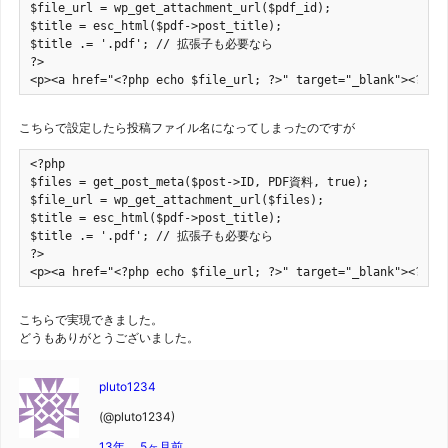
$file_url = wp_get_attachment_url($pdf_id);

$title = esc_html($pdf->post_title);

$title .= '.pdf'; // 拡張子も必要なら

?>

<p><a href="<?php echo $file_url; ?>" target="_blank"><?php
こちらで設定したら投稿ファイル名になってしまったのですが
<?php

$files = get_post_meta($post->ID, PDF資料, true);

$file_url = wp_get_attachment_url($files);

$title = esc_html($pdf->post_title);

$title .= '.pdf'; // 拡張子も必要なら

?>

<p><a href="<?php echo $file_url; ?>" target="_blank"><?php
こちらで実現できました。
どうもありがとうございました。
pluto1234
(@pluto1234)
13年、 5ヶ月前