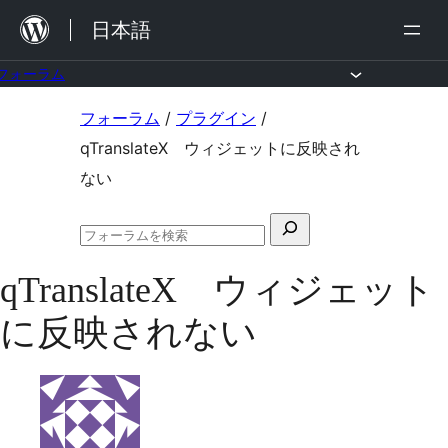
内
日本語
容
を
フォーラム
ス
コ
フォーラム
/
プラグイン
/
キ
ン
qTranslateX ウィジェットに反映され
ッ
テ
ない
プ
ン
検
ツ
フ
索
へ
ォ
qTranslateX ウィジェット
対
ー
ス
ラ
象:
に反映されない
ム
キ
の
ッ
検
索
プ