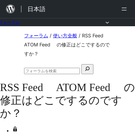
内
日本語
容
を
フォーラム
ス
コ
フォーラム
/
使い方全般
/
RSS Feed
キ
ン
ATOM Feed の修正はどこでするので
ッ
テ
すか？
プ
ン
検
ツ
フ
索
へ
ォ
RSS Feed ATOM Feed の
対
ー
ス
ラ
象:
修正はどこでするのです
ム
キ
の
ッ
検
か？
索
プ