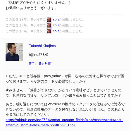
（記載内容が分かりにくくすいません。）
お気遣いありがとうございます。
この返信は9年、 8ヶ月前に
sola
が編集しました。
この返信は9年、 8ヶ月前に
sola
が編集しました。
この返信は9年、 8ヶ月前に
sola
が編集しました。
Takashi Kitajima
(@inc2734)
9年、 8ヶ月前
> ただ、キーと既存値（prev_value）が同一なものに対する操作ができず困
っております。何か別のコードが必要でしょうか？
すみません、「操作ができない」がどういう意味かピンときていませんの
で、具体的な内容か、サンプルコードか書き込み頂くことはできますか？
あと、繰り返しについてはWordPress標準のメタデータの仕組みでは対応で
きないので、別途管理用のデータを保存しなければいけません。このあたり
を参考にしてみてください。
https://github.com/inc2734/smart-custom-fields/blob/master/tests/test-
smart-custom-fields-meta.php#L296-L298