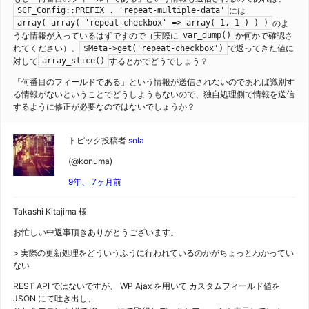
には
SCF_Config::PREFIX . 'repeat-multiple-data'
のよ
array( array( 'repeat-checkbox' => array( 1, 1 ) ) )
うな情報が入っているはずですので（実際に
か何かで確認さ
var_dump()
れてください）、
で返ってきた値に
$Meta->get('repeat-checkbox')
対して
するとかでどうでしょう？
array_slice()
「何番目のフィールドである」という情報が送信されないのであれば識別す
る情報がないということでどうしようもないので、独自処理側で情報を送信
するように修正が必要なのではないでしょうか？
トピック投稿者
sola
(@konuma)
9年、 7ヶ月前
Takashi Kitajima 様
お忙しい中返事頂きありがとうございます。
> 実際の更新処理をどういうふうに行われているのかがちょっとわかってい
ない
REST API ではないですが、 WP Ajax を用いて カスタムフィールド値を
JSON にて吐き出し、