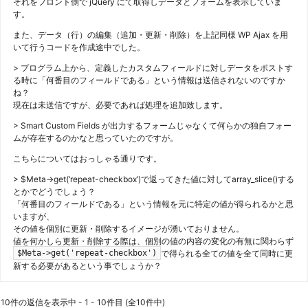
それをフロント側で jQuery にて取得しデータとフォームを表示していま
す。
また、データ（行）の編集（追加・更新・削除）を上記同様 WP Ajax を用
いて行うコードを作成途中でした。
> プログラム上から、定義したカスタムフィールドに対しデータをポストす
る時に「何番目のフィールドである」という情報は送信されないのですか
ね？
現在は未送信ですが、必要であれば処理を追加致します。
> Smart Custom Fields が出力するフォームじゃなくて何らかの独自フォー
ムが存在するのかなと思っていたのですが。
こちらについてはおっしゃる通りです。
> $Meta->get(‘repeat-checkbox’)で返ってきた値に対してarray_slice()する
とかでどうでしょう？
「何番目のフィールドである」という情報を元に特定の値が得られるかと思
いますが、
その値を個別に更新・削除するイメージが湧いておりません。
値を何かしら更新・削除する際は、個別の値の内容の変化の有無に関わらず
で得られる全ての値を全て同時に更
$Meta->get('repeat-checkbox')
新する必要があるという事でしょうか？
10件の返信を表示中 - 1 - 10件目 (全10件中)