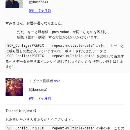
(@inc2734)
9年、 7ヶ月前
すみません、お返事遅くなりました。
ただ、キーと既存値（prev_value）が同一なものを区別し、
編集（更新・削除）する方法が分かりかねています。
の中に、キーごと
SCF_Config::PREFIX . 'repeat-multiple-data'
に繰り返しの数が入っていますので、ポストされてきたデータと
を比較して編集す
SCF_Config::PREFIX . 'repeat-multiple-data'
るべきデータを導き出す…という感じでしょうか。かなり苦しい感じはしま
すが…。
トピック投稿者
sola
(@konuma)
9年、 7ヶ月前
Takashi Kitajima 様
お返事いただき大変ありがとうございます。
の中のキーごとの
SCF_Config::PREFIX . 'repeat-multiple-data'