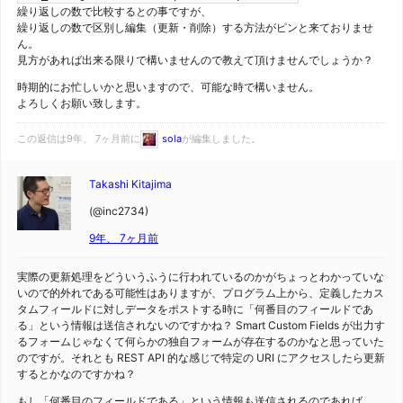
繰り返しの数で比較するとの事ですが、
繰り返しの数で区別し編集（更新・削除）する方法がピンと来ておりませ
ん。
見方があれば出来る限りで構いませんので教えて頂けませんでしょうか？
時期的にお忙しいかと思いますので、可能な時で構いません。
よろしくお願い致します。
この返信は9年、 7ヶ月前に
sola
が編集しました。
Takashi Kitajima
(@inc2734)
9年、 7ヶ月前
実際の更新処理をどういうふうに行われているのかがちょっとわかっていな
いので的外れである可能性はありますが、プログラム上から、定義したカス
タムフィールドに対しデータをポストする時に「何番目のフィールドであ
る」という情報は送信されないのですかね？ Smart Custom Fields が出力す
るフォームじゃなくて何らかの独自フォームが存在するのかなと思っていた
のですが。それとも REST API 的な感じで特定の URI にアクセスしたら更新
するとかなのですかね？
もし「何番目のフィールドである」という情報も送信されるのであれば、