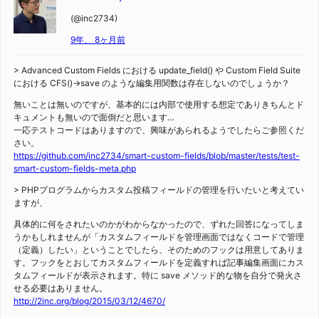
(@inc2734)
9年、 8ヶ月前
> Advanced Custom Fields における update_field() や Custom Field Suite
における CFS()->save のような編集用関数は存在しないのでしょうか？
無いことは無いのですが、基本的には内部で使用する想定でありきちんとド
キュメントも無いので面倒だと思います…
一応テストコードはありますので、興味があられるようでしたらご参照くだ
さい。
https://github.com/inc2734/smart-custom-fields/blob/master/tests/test-
smart-custom-fields-meta.php
> PHPプログラムからカスタム投稿フィールドの管理を行いたいと考えてい
ますが、
具体的に何をされたいのかがわからなかったので、ずれた回答になってしま
うかもしれませんが「カスタムフィールドを管理画面ではなくコードで管理
（定義）したい」ということでしたら、そのためのフックは用意してありま
す。フックをとおしてカスタムフィールドを定義すれば記事編集画面にカス
タムフィールドが表示されます。特に save メソッド的な物を自分で発火さ
せる必要はありません。
http://2inc.org/blog/2015/03/12/4670/