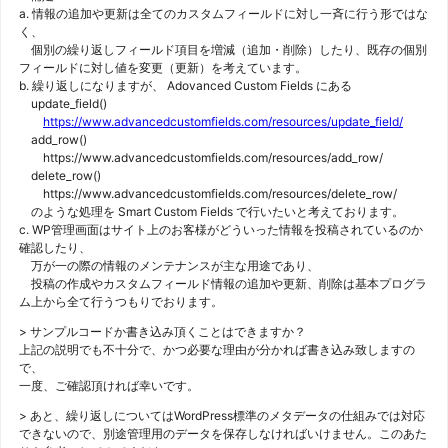
a. 情報の追加や更新は全てのカスタムフィールドに対し一斉に行う形ではな
く、
個別の繰り返しフィールド項目を増減（追加・削除）したり、既存の個別
フィールドに対し値を変更（更新）を考えています。
b. 繰り返しになりますが、 Adovanced Custom Fields にある
update_field()
https://www.advancedcustomfields.com/resources/update_field/
add_row()
https://www.advancedcustomfields.com/resources/add_row/
delete_row()
https://www.advancedcustomfields.com/resources/delete_row/
のような処理を Smart Custom Fields で行いたいと考えております。
c. WP管理画面はサイト上のお客様がどういった情報を投稿されているのか
確認したり、
万が一の際の情報のメンテナンスが主な用途であり、
投稿の作成やカスタムフィールド情報の追加や更新、削除は基本プログラ
ム上から全て行うつもりでおります。
> サンプルコードか書き込み頂くことはできますか？
上記の説明でも不十分で、かつ必要な理由が分かれば書き込み致しますの
で、
一度、ご確認頂ければ幸いです。
> あと、繰り返しについてはWordPress標準のメタデータの仕組みでは対応
できないので、別途管理用のデータを保存しなければいけません。このあた