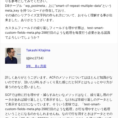
りを参考にしてみてください。
DBテーブル「wp_postmeta」上に”smart-cf-repeat-multiple-data”という
meta_key を持つレコードが存在しており、
その値のシリアライズ文字列の作られ方について、おそらく理解する事が出
来ました。ありがとうございます。
カスタムフィールドの繰り返しフィールドを増やす際は、test-smart-
custom-fields-meta.php 298行目のような処理を毎度行う必要がある認識
でよろしいでしょうか？
Takashi Kitajima
(@inc2734)
9年、 8ヶ月前
詳しくありがとうございます。ACFのメソッドについてはほとんど知識がな
いのですが、頂いたURLをざっくり見た感じだとSCFとはちょっとやり方が
違うのかなと思いました。
SCFでは特に行を増やす・減らすみたいなメソッドはなく、繰り返し用のデ
ータがあれば繰り返しとして表示するし、なければ非繰り返しのデータとし
て表示するだけになっています。そういう意味では、「test-smart-
custom-fields-meta.php 298行目のような処理」が行を増やすという処理
ということになるのかもしれませんね。なので行を消すときはデータとその