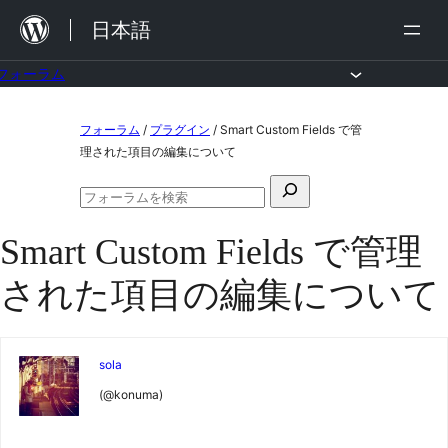
内
日本語
容
を
フォーラム
ス
コ
フォーラム
/
プラグイン
/
Smart Custom Fields で管
キ
ン
理された項目の編集について
ッ
テ
検
プ
ン
フ
索
ォ
ツ
Smart Custom Fields で管理
対
ー
ラ
へ
象:
された項目の編集について
ム
ス
の
検
キ
索
ッ
sola
プ
(@konuma)