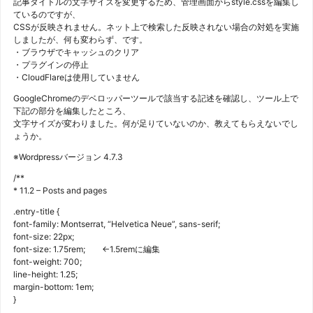
記事タイトルの文字サイズを変更するため、管理画面からstyle.cssを編集し
ているのですが、
CSSが反映されません。ネット上で検索した反映されない場合の対処を実施
しましたが、何も変わらず、です。
・ブラウザでキャッシュのクリア
・プラグインの停止
・CloudFlareは使用していません
GoogleChromeのデベロッパーツールで該当する記述を確認し、ツール上で
下記の部分を編集したところ、
文字サイズが変わりました。何が足りていないのか、教えてもらえないでし
ょうか。
※Wordpressバージョン 4.7.3
/**
* 11.2 – Posts and pages
.entry-title {
font-family: Montserrat, “Helvetica Neue”, sans-serif;
font-size: 22px;
font-size: 1.75rem; ←1.5remに編集
font-weight: 700;
line-height: 1.25;
margin-bottom: 1em;
}