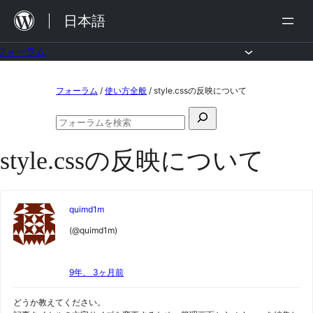
内
日本語
容
を
フォーラム
ス
コ
フォーラム
/
使い方全般
/
style.cssの反映について
キ
ン
ッ
検
テ
フ
プ
索
ン
ォ
style.cssの反映について
対
ー
ツ
ラ
象:
ム
へ
の
ス
検
quimd1m
索
キ
(@quimd1m)
ッ
プ
9年、 3ヶ月前
どうか教えてください。