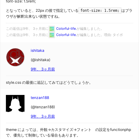
font-size: 1.5rem;
となっていると、22px の後で指定している
はブラ
font-size: 1.5rem;
ウザが解釈出来ない状態ですね。
この返信は9年、 3ヶ月前に
Colorful-life.
が編集しました。
この返信は9年、 3ヶ月前に
Colorful-life.
が編集しました。理由: タイポ
ishitaka
(@ishitaka)
9年、 3ヶ月前
style.css の最後に追記してみてはどうでしょうか。
tenzan188
(@tenzan188)
9年、 3ヶ月前
theme によっては、外観→カスタマイズ→フォント の設定をfunctionphp
で、優先して制御している場合もあります。