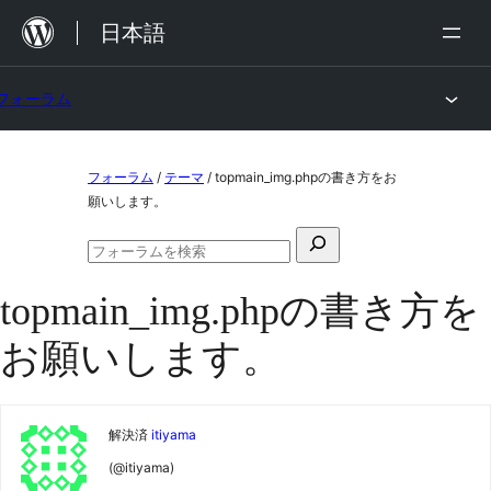
内
日本語
容
を
フォーラム
ス
キ
コ
ッ
フォーラム
/
テーマ
/
topmain_img.phpの書き方をお
ン
願いします。
プ
テ
検
ン
フ
索
ォ
ツ
topmain_img.phpの書き方を
対
ー
ラ
へ
象:
お願いします。
ム
ス
の
検
キ
索
ッ
解決済
itiyama
プ
(@itiyama)