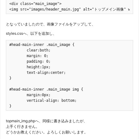
<div class="main_image">

<img src="images/header_main.jpg" alt="トップメイン画像" width="
となっていましたので、画像ファイルをアップして、
styles.cssへ、以下を追加し、
#head-main-inner .main_image {

	clear:both;

	margin: 0;

	padding: 0;

	height:1px;

	text-align:center;

}

#head-main-inner .main_image img {

	margin:0px;

	vertical-align: bottom;

}
topmain_img.phpへ、同様に書き込みましたが、
上手く行きません。
どうかお教えください。よろしくお願いします。