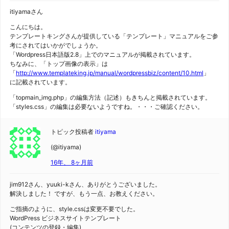
itiyamaさん
こんにちは。
テンプレートキングさんが提供している「テンプレート」マニュアルをご参
考にされてはいかがでしょうか。
「Wordpress日本語版2.8」上でのマニュアルが掲載されています。
ちなみに、「トップ画像の表示」は
「
http://www.templateking.jp/manual/wordpressbiz/content/10.html
」
に記載されています。
「topmain_img.php」の編集方法（記述）もきちんと掲載されています。
「styles.css」の編集は必要ないようですね。・・・ご確認ください。
トピック投稿者
itiyama
(@itiyama)
16年、 8ヶ月前
jim912さん、yuuki-kさん、ありがとうございました。
解決しました！ ですが、もう一点、お教えください。
ご指摘のように、style.cssは変更不要でした。
WordPress ビジネスサイトテンプレート
(コンテンツの登録・編集)