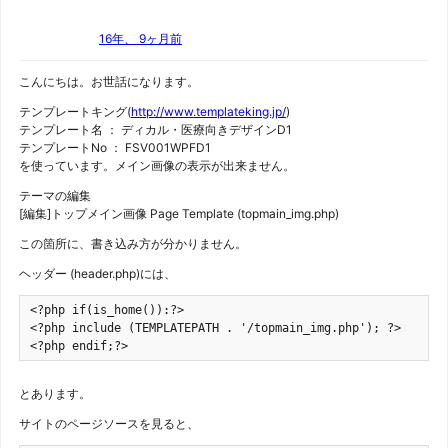
16年、 9ヶ月前
こんにちは。お世話になります。
テンプレートキング(
http://www.templateking.jp/
)
テンプレート名 ： ディカル・医療向きデザインD1
テンプレートNo ： FSV001WPFD1
を使っています。メイン画像の表示が出来ません。
テーマの編集
[編集]トップメイン画像 Page Template (topmain_img.php)
この箇所に、書き込み方が分かりません。
ヘッダー (header.php)には、
<?php if(is_home()):?>

<?php include (TEMPLATEPATH . '/topmain_img.php'); ?>

<?php endif;?>
とあります。
サイトのページソースを見ると、