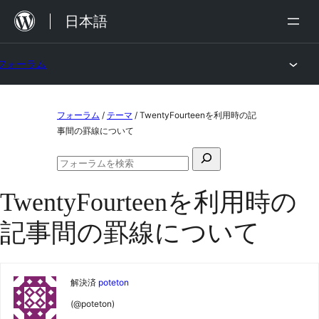
内
日本語
容
を
フォーラム
ス
キ
コ
ッ
フォーラム
/
テーマ
/
TwentyFourteenを利用時の記
ン
事間の罫線について
プ
テ
検
ン
フ
索
ォ
ツ
TwentyFourteenを利用時の
対
ー
ラ
へ
象:
記事間の罫線について
ム
ス
の
検
キ
索
ッ
解決済
poteton
プ
(@poteton)