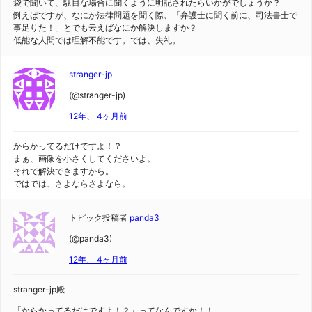
袋で聞いて、駄目な場合に聞くように明記されたらいかがでしょうか？
例えばですが、なにか法律問題を聞く際、「弁護士に聞く前に、司法書士で
事足りた！」とでも云えばなにか解決しますか？
低能な人間では理解不能です。では、失礼。
stranger-jp
(@stranger-jp)
12年、 4ヶ月前
からかってるだけですよ！？
まぁ、画像を小さくしてくださいよ。
それで解決できますから。
ではでは、さよならさよなら。
トピック投稿者
panda3
(@panda3)
12年、 4ヶ月前
stranger-jp殿
「からかってるだけですよ！？」ってなんですか！！