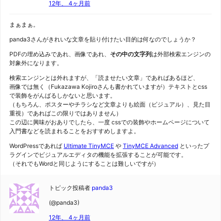
12年、 4ヶ月前
まぁまぁ。
panda3さんがきれいな文章を貼り付けたい目的は何なのでしょうか？
PDFの埋め込みであれ、画像であれ、
その中の文字列
は外部検索エンジンの
対象外になります。
検索エンジンとは外れますが、「読ませたい文章」であればあるほど、
画像では無く（Fukazawa Kojiroさんも書かれていますが）テキストとcss
で装飾をがんばるしかないと思います。
（もちろん、ポスターやチラシなど文章よりも絵面（ビジュアル）、見た目
重視）であればこの限りではありません）
この辺に興味がおありでしたら、一度 cssでの装飾やホームページについて
入門書などを読まれることをおすすめしますよ。
WordPressであれば
Ultimate TinyMCE
や
TinyMCE Advanced
といったプ
ラグインでビジュアルエディタの機能を拡張することが可能です。
（それでもWordと同じようにすることは難しいですが）
トピック投稿者
panda3
(@panda3)
12年、 4ヶ月前