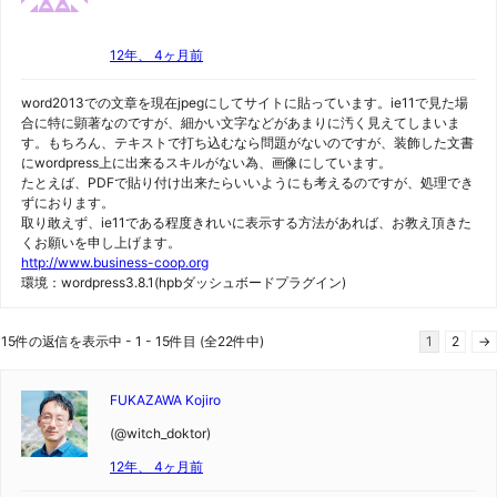
12年、 4ヶ月前
word2013での文章を現在jpegにしてサイトに貼っています。ie11で見た場
合に特に顕著なのですが、細かい文字などがあまりに汚く見えてしまいま
す。もちろん、テキストで打ち込むなら問題がないのですが、装飾した文書
にwordpress上に出来るスキルがない為、画像にしています。
たとえば、PDFで貼り付け出来たらいいようにも考えるのですが、処理でき
ずにおります。
取り敢えず、ie11である程度きれいに表示する方法があれば、お教え頂きた
くお願いを申し上げます。
http://www.business-coop.org
環境：wordpress3.8.1(hpbダッシュボードプラグイン)
15件の返信を表示中 - 1 - 15件目 (全22件中)
1
2
→
FUKAZAWA Kojiro
(@witch_doktor)
12年、 4ヶ月前