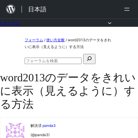
内
日本語
容
を
フォーラム
ス
コ
フォーラム
/
使い方全般
/
word2013のデータをきれ
キ
ン
いに表示（見えるように）する方法
ッ
テ
検
プ
ン
フ
索
ォ
ツ
word2013のデータをきれい
対
ー
ラ
へ
象:
に表示（見えるように）す
ム
ス
の
検
る方法
キ
索
ッ
プ
解決済
panda3
(@panda3)