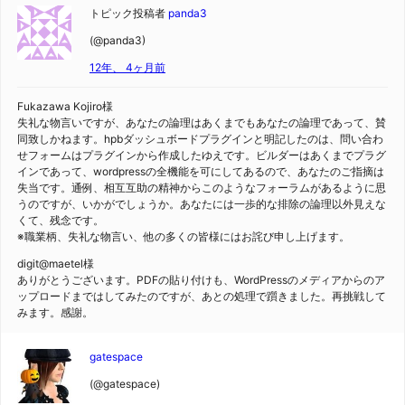
トピック投稿者
panda3
(@panda3)
12年、 4ヶ月前
Fukazawa Kojiro様
失礼な物言いですが、あなたの論理はあくまでもあなたの論理であって、賛
同致しかねます。hpbダッシュボードプラグインと明記したのは、問い合わ
せフォームはプラグインから作成したゆえです。ビルダーはあくまでプラグ
インであって、wordpressの全機能を可にしてあるので、あなたのご指摘は
失当です。通例、相互互助の精神からこのようなフォーラムがあるように思
うのですが、いかがでしょうか。あなたには一歩的な排除の論理以外見えな
くて、残念です。
※職業柄、失礼な物言い、他の多くの皆様にはお詫び申し上げます。
digit@maetel様
ありがとうございます。PDFの貼り付けも、WordPressのメディアからのア
ップロードまではしてみたのですが、あとの処理で躓きました。再挑戦して
みます。感謝。
gatespace
(@gatespace)