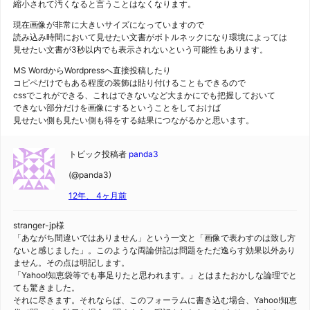
縮小されて汚くなると言うことはなくなります。
現在画像が非常に大きいサイズになっていますので
読み込み時間において見せたい文書がボトルネックになり環境によっては
見せたい文書が3秒以内でも表示されないという可能性もあります。
MS WordからWordpressへ直接投稿したり
コピペだけでもある程度の装飾は貼り付けることもできるので
cssでこれができる、これはできないなど大まかにでも把握しておいて
できない部分だけを画像にするということをしておけば
見せたい側も見たい側も得をする結果につながるかと思います。
トピック投稿者
panda3
(@panda3)
12年、 4ヶ月前
stranger-jp様
「あながち間違いではありません」という一文と「画像で表わすのは致し方
ないと感じました」。このような両論併記は問題をただ逸らす効果以外あり
ません。その点は明記します。
「Yahoo!知恵袋等でも事足りたと思われます。」とはまたおかしな論理でと
ても驚きました。
それに尽きます。それならば、このフォーラムに書き込む場合、Yahoo!知恵