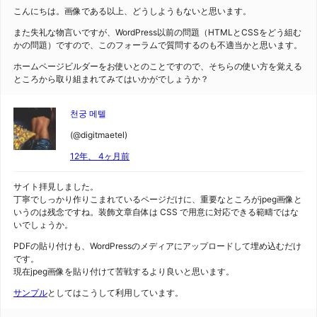
こんにちは。画像である以上、どうしようもないと思います。
また失礼な物言いですが、WordPress以前の問題（HTMLとCSSをどう組む
かの問題）ですので、このフォーラムで質問するのも不適当かと思います。
ホームページビルダーをお使いとのことですので、そちらの使い方を覚える
ところから取り組まれてみてはいかがでしょうか？
천궁 메텔
(@digitmaetel)
12年、 4ヶ月前
サイト拝見しました。
丁寧でしっかり作りこまれているページだけに、重要なところがjpeg画像と
いうのは残念ですね。装飾文章自体は CSS で用意に対応できる範疇ではな
いでしょうか。
PDFの貼り付けも、WordPressのメディアにアップロードして埋め込むだけ
です。
現在jpeg画像を貼り付けて苦戦するより良いと思います。
サンプル
としてはこうして利用しています。