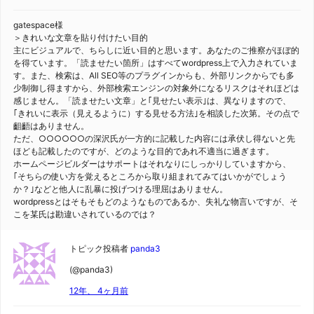
gatespace様
＞きれいな文章を貼り付けたい目的
主にビジュアルで、ちらしに近い目的と思います。あなたのご推察がほぼ的
を得ています。「読ませたい箇所」はすべてwordpress上で入力されていま
す。また、検索は、All SEO等のプラグインからも、外部リンクからでも多
少制御し得ますから、外部検索エンジンの対象外になるリスクはそれほどは
感じません。「読ませたい文章」と｢見せたい表示｣は、異なりますので、
｢きれいに表示（見えるように）する見せる方法｣を相談した次第。その点で
齟齬はありません。
ただ、○○○○○○の深沢氏が一方的に記載した内容には承伏し得ないと先
ほども記載したのですが、どのような目的であれ不適当に過ぎます。
ホームページビルダーはサポートはそれなりにしっかりしていますから、
｢そちらの使い方を覚えるところから取り組まれてみてはいかがでしょう
か？｣などと他人に乱暴に投げつける理屈はありません。
wordpressとはそもそもどのようなものであるか、失礼な物言いですが、そ
こを某氏は勘違いされているのでは？
トピック投稿者
panda3
(@panda3)
12年、 4ヶ月前