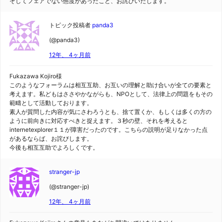
そしてフェアでない態度があったこと、お詫びいたします。
トピック投稿者
panda3
(@panda3)
12年、 4ヶ月前
Fukazawa Kojiro様
このようなフォーラムは相互互助、お互いの理解と助け合いが全ての要素と
考えます。私どもはささやかながらも、NPOとして、法律上の問題をもその
範疇として活動しております。
素人が質問した内容が気にさわろうとも、捨て置くか、もしくは多くの方の
ように前向きに対応すべきと捉えます。３秒の壁、それを考えると
internetexplorer１１が障害だったのです。こちらの説明が足りなかった点
があるならば、お詫びします。
今後も相互互助でよろしくです。
stranger-jp
(@stranger-jp)
12年、 4ヶ月前