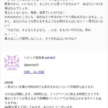
匿名だから、いいなんて、もしかしたら思ってませんか？ あなたにつける
薬はなんでしょか。
答えたくないなら、無視。放置でいいのでは！
われわれのところにも、会社はどう作るのか？そう尋ねる方もいますよ。し
かし、あなたのような答えをするようなお利口さんはいない！！秀才はいな
い！
「ではでは、さよならさよなら。」とは、おもろい○○だね。呆れ
た・・・。
素人はここで質問しないこと。そうすればよいのでは？
トピック投稿者
panda3
(@panda3)
12年、 4ヶ月前
jdbb様
＞見せたい文書が3秒以内でも表示されないという可能性もあります。
その点は理解します。3秒間とは、トップページに留まる時間だそうです。
確かにサイトが見えるまで高機能パソコン？でも1分以上かかるサイトもあ
りますね。
dpi数を変えて試してみます。ありがとうございます。