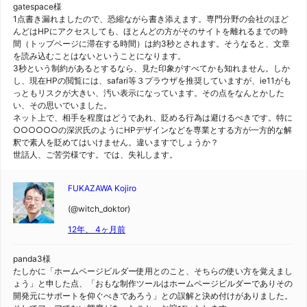
gatespace様
1点書き漏れましたので、恐縮ながら書き添えます。専門分野の会社のほど
んどはHPにアクセスしても、ほとんどの方がそのサイトを離れるまでの時
間（トップページに滞在する時間）は約3秒とされます。そうなると、文章
を読み込むことはないということになります。
3秒という制約があるとするなら、見た印象がすべてかも知れません。しか
し、現在HPの閲覧には、safari等３プラウザを推奨していますが、ie11がも
っともリスクが大きい、汚い表示になっています。その点をなんとかした
い、その思いでいました。
ネット上で、相手を程度はどうであれ、貶める行為は避けるべきです。特に
○○○○○○の深沢氏のようにHPデザインなどを専業とする方が一方的な解
釈で素人を貶めてはいけません。違いますでしょうか？
世話人、ご苦労様です。では、失礼します。
FUKAZAWA Kojiro
(@witch_doktor)
12年、 4ヶ月前
panda3様
たしかに「ホームページビルダー使用とのこと、そちらの使い方を覚えまし
ょう」と申した点、「おもな制作ツールはホームページビルダーでありその
開発元にサポートを仰ぐべきであろう」との誤解と決め付けがありました。