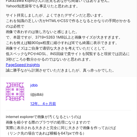
Fukazawa Kojiroさんの意見もあながち間違いではありません。
Yahoo!知恵袋等でも事足りたと思われます。
サイト拝見しましたが、よくできたデザインだと思います。
これを知識の乏しい方がHTMLやCSSで作るとなるとかなりの手間がかかる
のは必然で
画像で表わすのは致し方ないと感じました。
で、本題ですが、3719×5263 1MB以上と画像サイズが大きすぎます。
これを例えば幅900px程度に縮小すればIEでも綺麗に表示できます。
画像サイズはご自身で適切な大きさを考えていただくとして、
低スペックなPCやADSL、INS回線で貴サイトを閲覧すると現状では読込に
3秒どころか数分かかるのではないかと思われます。
PageSpeed Insights
誠に勝手ながら計測させていただきましたが、真っ赤っかでした。
jdbb
(@jdbb)
12年、 4ヶ月前
internet explorerで画像が汚くなるというのは
画像を縮小する際のブラウザの処理になりますので
実際に表示される大きさと完全に同じ大きさで画像を作っておけば
（リンク先の場合であれば横幅を647pxで作る）