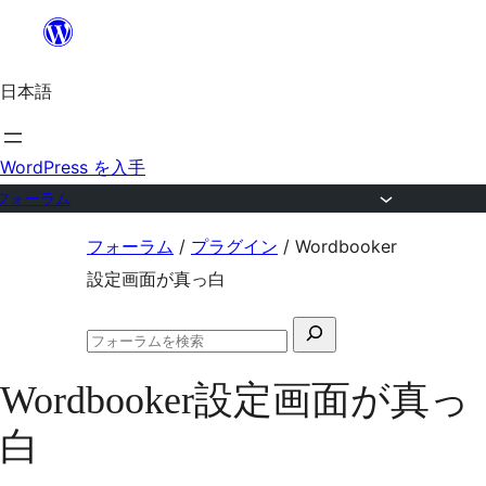
内
容
日本語
を
ス
キ
WordPress を入手
ッ
フォーラム
プ
コ
フォーラム
/
プラグイン
/
Wordbooker
ン
設定画面が真っ白
テ
検
ン
フ
索
ツ
ォ
Wordbooker設定画面が真っ
対
ー
へ
ラ
象:
白
ム
ス
の
キ
検