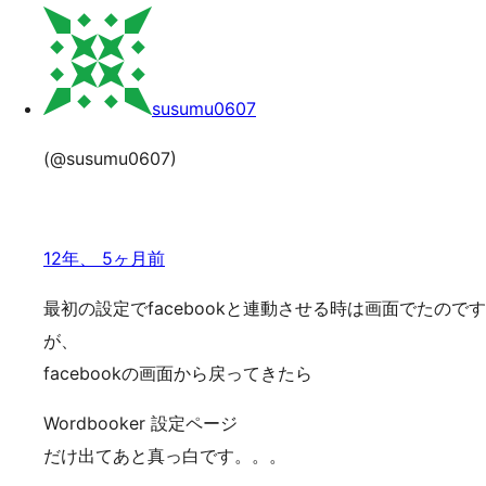
索
ッ
プ
susumu0607
(@susumu0607)
12年、 5ヶ月前
最初の設定でfacebookと連動させる時は画面でたのです
が、
facebookの画面から戻ってきたら
Wordbooker 設定ページ
だけ出てあと真っ白です。。。