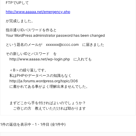
FTPでUPして
http://www.aaaaa.net/emergency.php
が完成しました。
指示通りIDパスワードを作ると
Your WordPress administrator password has been changed
という題名のメールが xxxxxxx@cccc.com に届きました
その新しいIDとパスワード を
http://www.aaaaa.net/wp-login.php に入れても
＜B＞の繰り返しです。
私はPHPやデータベースの知識もなく
http://ja.forums.wordpress.org/topic/306
に書かれてある事がよく理解出来ませんでした。
まずどこから手を付ければよいのでしょうか？
ご存じの方 教えていただければ助かります
1件の返信を表示中 - 1 - 1件目 (全1件中)