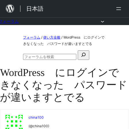
内
日本語
容
を
フォーラム
ス
コ
フォーラム
/
使い方全般
/
WordPress にログインで
キ
ン
きなくなった パスワードが違いますとでる
ッ
テ
検
プ
ン
フ
索
ォ
ツ
WordPress にログインで
対
ー
ラ
へ
象:
きなくなった パスワード
ム
ス
の
検
が違いますとでる
キ
索
ッ
プ
china100
(@china100)