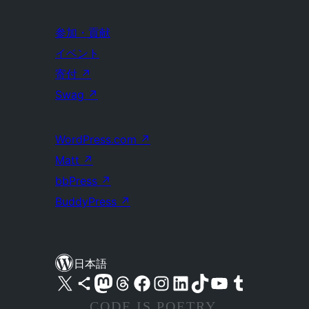
参加・貢献
イベント
寄付
↗
Swag
↗
WordPress.com
↗
Matt
↗
bbPress
↗
BuddyPress
↗
日本語
X (旧 Twitter) アカウントへ
Bluesky アカウントへ
Mastodon アカウントへ
Threads アカウントへ
Facebook ページへ
Instagram アカウントへ
LinkedIn アカウントへ
TikTok アカウントへ
YouTube チャンネルへ
Tumblr アカウントへ
CODE IS POETRY.