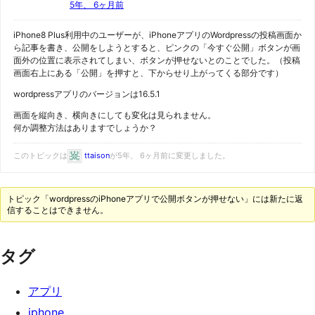
5年、 6ヶ月前
iPhone8 Plus利用中のユーザーが、iPhoneアプリのWordpressの投稿画面か
ら記事を書き、公開をしようとすると、ピンクの「今すぐ公開」ボタンが画
面外の位置に表示されてしまい、ボタンが押せないとのことでした。（投稿
画面右上にある「公開」を押すと、下からせり上がってくる部分です）
wordpressアプリのバージョンは16.5.1
画面を縦向き、横向きにしても変化は見られません。
何か調整方法はありますでしょうか？
このトピックは
ttaison
が5年、 6ヶ月前に変更しました。
トピック「wordpressのiPhoneアプリで公開ボタンが押せない」には新たに返
信することはできません。
タグ
アプリ
iphone