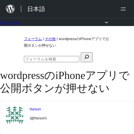
内
日本語
容
を
フォーラム
ス
コ
フォーラム
/
その他
/
wordpressのiPhoneアプリで公
キ
ン
開ボタンが押せない
ッ
テ
検
プ
ン
フ
索
ォ
ツ
wordpressのiPhoneアプリで
対
ー
ラ
へ
象:
公開ボタンが押せない
ム
ス
の
検
キ
索
ッ
ttaison
プ
(@ttaison)