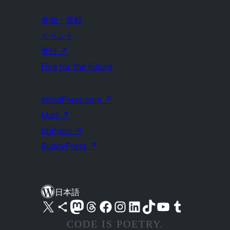
参加・貢献
イベント
寄付
↗
Five for the Future
WordPress.com
↗
Matt
↗
bbPress
↗
BuddyPress
↗
日本語
X (旧 Twitter) アカウントへ
Bluesky アカウントへ
Mastodon アカウントへ
Threads アカウントへ
Facebook ページへ
Instagram アカウントへ
LinkedIn アカウントへ
TikTok アカウントへ
YouTube チャンネルへ
Tumblr アカウントへ
CODE IS POETRY.