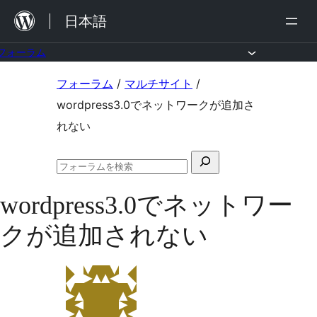
内
日本語
容
を
フォーラム
ス
コ
フォーラム
/
マルチサイト
/
キ
ン
wordpress3.0でネットワークが追加さ
ッ
テ
れない
プ
ン
検
ツ
フ
索
へ
ォ
wordpress3.0でネットワー
対
ー
ス
ラ
象:
クが追加されない
ム
キ
の
ッ
検
索
プ