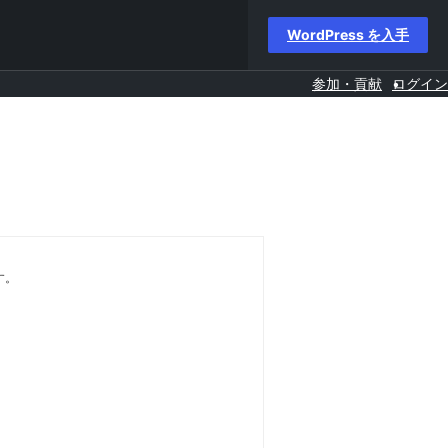
WordPress を入手
参加・貢献
ログイン
す。
。