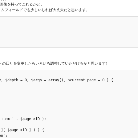
したら画像を持ってこれるかと。
タムフィールドでも少しいじれば大丈夫だと思います。
のコメントの辺りを変更したらいろいろ調整していただけるかと思います）
, $depth = 0, $args = array(), $current_page = 0 ) {



item-' . $page->ID );

][ $page->ID ] ) ) {

n';
