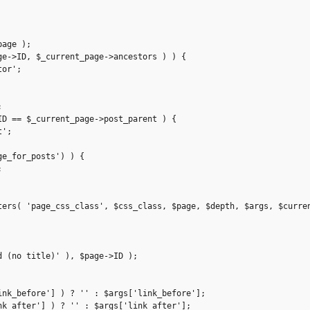
age );

e->ID, $_current_page->ancestors ) ) {

or';



D == $_current_page->post_parent ) {

';

e_for_posts') ) {



ters( 'page_css_class', $css_class, $page, $depth, $args, $curren
 (no title)' ), $page->ID );

nk_before'] ) ? '' : $args['link_before'];

k_after'] ) ? '' : $args['link_after'];
