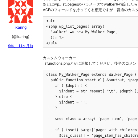
あとはwp_list_pagesのパラメータでwalkerを指定
ACFのフィールドを持ってくる想定ですが、普通のカス
<ul>

<?php wp_list_pages( array(

ikaring
  'walker' => new My_Walker_Page,

(@ikaring)
  )); ?>

</ul>
9年、 11ヶ月前
カスタムウォーカー
（functions.phpとかに追加してください。後半
class My_Walker_Page extends Walker_Page {

  public function start_el( &$output, $page
    if ( $depth ) {

      $indent = str_repeat( "\t", $depth );
    } else {

      $indent = '';

    }

    $css_class = array( 'page_item', 'page-
    if ( isset( $args['pages_with_children'
      $css_class[] = 'page_item_has_childre