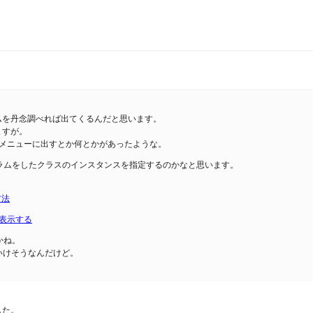
ムを丹念調べれば出てくるんだと思います。
ますが。
た画像をメニューに出すとか何とかがあったような。
ログラムをしたクラスのインスタンスを指定するのかなと思います。
方法
値を表示する
かね。
でいけそうなんだけど。
した。