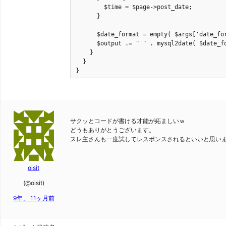
        $time = $page->post_date;

      }

      $date_format = empty( $args['date_for
      $output .= " " . mysql2date( $date_fo
    }

  }

サクッとコードが書ける才能が妬ましいｗ
どうもありがとうございます。
スレ主さんも一度試してレスポンスされるといいと思い
oisit
(@oisit)
9年、 11ヶ月前