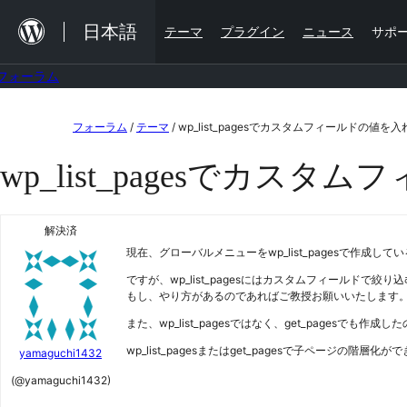
内
日本語
テーマ
プラグイン
ニュース
サポ
容
を
フォーラム
ス
コ
キ
フォーラム
/
テーマ
/
wp_list_pagesでカスタムフィールドの値を
ン
ッ
wp_list_pagesでカス
テ
プ
ン
ツ
解決済
現在、グローバルメニューをwp_list_pagesで作
へ
ですが、wp_list_pagesにはカスタムフィールドで
ス
もし、やり方があるのであればご教授お願いいたします
キ
また、wp_list_pagesではなく、get_pages
ッ
wp_list_pagesまたはget_pagesで子ページ
yamaguchi1432
プ
(@yamaguchi1432)