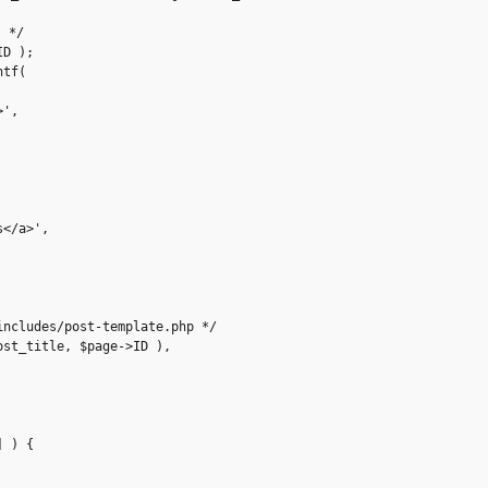
*/

D );

tf(

',

</a>',

ncludes/post-template.php */

st_title, $page->ID ),

 ) {
