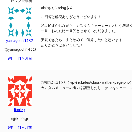
トピック投稿者
oisitさんikaringさん
ご回答と解説ありがとうございます！
私は恥ずかしながら「カスタムウォーカー」という機能
一旦、お礼だけの回答とせせていただきました。
実装できたら、また改めてご連絡したいと思います。
yamaguchi1432
ありがとうございました！
(@yamaguchi1432)
9年、 11ヶ月前
九割九分コピペ（wp-includes/class-walker
カスタムメニューの出力を調整したり、galleryショ
ikaring
(@ikaring)
9年、 11ヶ月前