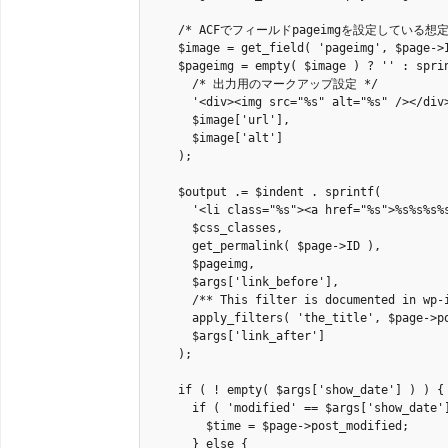
    /* ACFでフィールドpageimgを設定している想定 
    $image = get_field( 'pageimg', $page->I
    $pageimg = empty( $image ) ? '' : sprin
      /* 出力用のマークアップ設定 */

      '<div><img src="%s" alt="%s" /></div>
      $image['url'],

      $image['alt']

    );

    $output .= $indent . sprintf(

      '<li class="%s"><a href="%s">%s%s%s%s
      $css_classes,

      get_permalink( $page->ID ),

      $pageimg,

      $args['link_before'],

      /** This filter is documented in wp-i
      apply_filters( 'the_title', $page->po
      $args['link_after']

    );

    if ( ! empty( $args['show_date'] ) ) {

      if ( 'modified' == $args['show_date']
        $time = $page->post_modified;

      } else {
