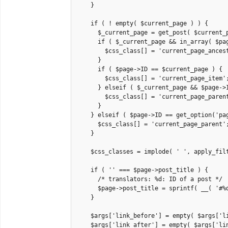
    }

    if ( ! empty( $current_page ) ) {

      $_current_page = get_post( $current_p
      if ( $_current_page && in_array( $pag
        $css_class[] = 'current_page_ancest
      }

      if ( $page->ID == $current_page ) {

        $css_class[] = 'current_page_item';
      } elseif ( $_current_page && $page->I
        $css_class[] = 'current_page_parent
      }

    } elseif ( $page->ID == get_option('pag
      $css_class[] = 'current_page_parent';
    }

    $css_classes = implode( ' ', apply_fil
    if ( '' === $page->post_title ) {

      /* translators: %d: ID of a post */

      $page->post_title = sprintf( __( '#%d
    }

    $args['link_before'] = empty( $args['li
    $args['link_after'] = empty( $args['lin