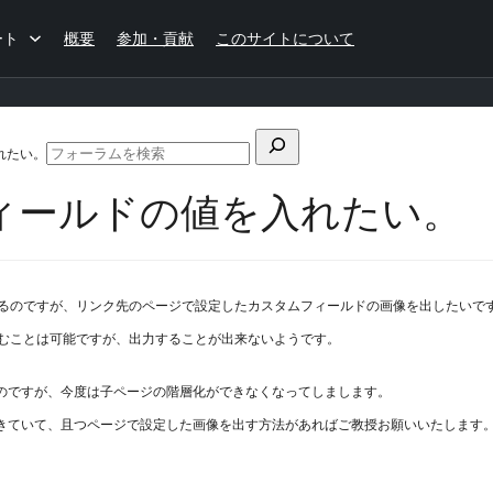
ート
概要
参加・貢献
このサイトについて
検
入れたい。
フ
索
ォ
タムフィールドの値を入れたい。
対
ー
ラ
象:
ム
の
検
成しているのですが、リンク先のページで設定したカスタムフィールドの画像を出したいで
索
絞り込むことは可能ですが、出力することが出来ないようです。
。
でも作成したのですが、今度は子ページの階層化ができなくなってしまします。
の階層化ができていて、且つページで設定した画像を出す方法があればご教授お願いいたします