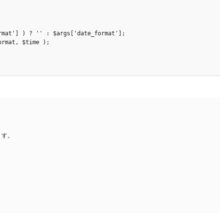
mat'] ) ? '' : $args['date_format'];

rmat, $time );

ます。