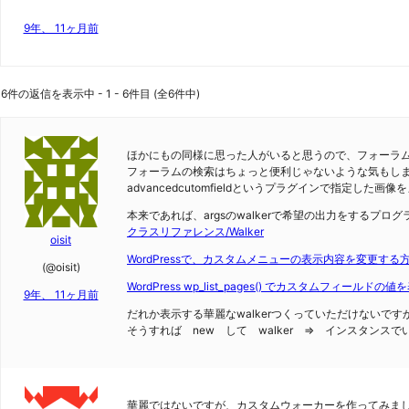
9年、 11ヶ月前
6件の返信を表示中 - 1 - 6件目 (全6件中)
ほかにもの同様に思った人がいると思うので、フォーラ
フォーラムの検索はちょっと便利じゃないような気もし
advancedcutomfieldというプラグインで指定し
本来であれば、argsのwalkerで希望の出力をするプ
クラスリファレンス/Walker
oisit
WordPressで、カスタムメニューの表示内容を変更する
(@oisit)
WordPress wp_list_pages() でカスタムフィールドの
9年、 11ヶ月前
だれか表示する華麗なwalkerつくっていただけないです
そうすれば new して walker => インスタンス
華麗ではないですが、カスタムウォーカーを作ってみま