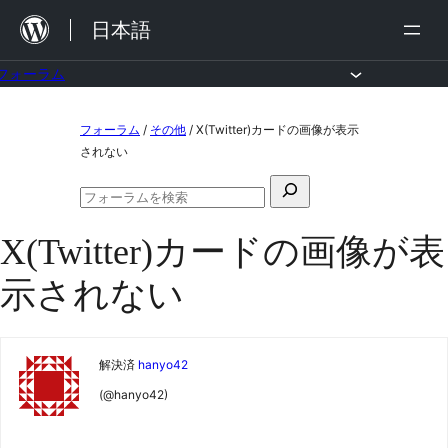
内
日本語
容
を
フォーラム
ス
コ
フォーラム
/
その他
/
X(Twitter)カードの画像が表示
キ
ン
されない
ッ
テ
検
プ
ン
フ
索
ォ
ツ
X(Twitter)カードの画像が表
対
ー
ラ
へ
象:
示されない
ム
ス
の
検
キ
索
ッ
解決済
hanyo42
プ
(@hanyo42)