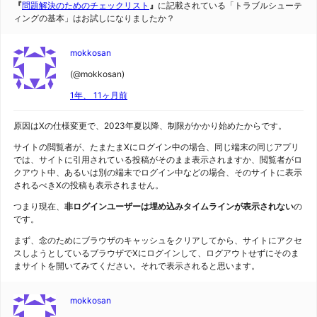
『
問題解決のためのチェックリスト
』
に記載されている「トラブルシューテ
ィングの基本」はお試しになりましたか？
mokkosan
(@mokkosan)
1年、 11ヶ月前
原因はXの仕様変更で、2023年夏以降、制限がかかり始めたからです。
サイトの閲覧者が、たまたまXにログイン中の場合、同じ端末の同じアプリ
では、サイトに引用されている投稿がそのまま表示されますか、閲覧者がロ
クアウト中、あるいは別の端末でログイン中などの場合、そのサイトに表示
されるべきXの投稿も表示されません。
つまり現在、
非ログインユーザーは埋め込みタイムラインが表示されない
の
です。
まず、念のためにブラウザのキャッシュをクリアしてから、サイトにアクセ
スしようとしているブラウザでXにログインして、ログアウトせずにそのま
まサイトを開いてみてください。それで表示されると思います。
mokkosan