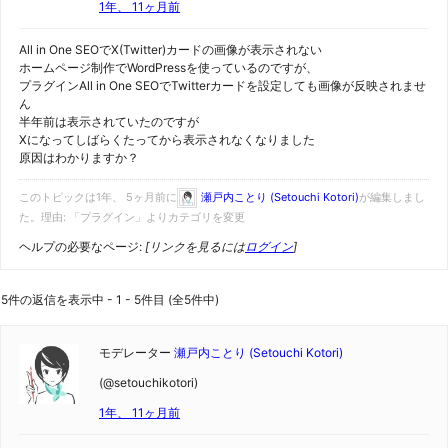
1年、 11ヶ月前
All in One SEOでX(Twitter)カードの画像が表示されない
ホームページ制作でWordPressを使っているのですが、
プラグインAll in One SEOでTwitterカードを設定しても画像が反映されませ
ん
半年前は表示されていたのですが
Xになってしばらくたってから表示されなくなりました
原因はわかりますか？
このトピックは1年、 5ヶ月前に
瀬戸内ことり (Setouchi Kotori)
が編集しまし
た。理由: 「プラグイン」よりカテゴリを変更
ヘルプの必要なページ:
[リンクを見るには
ログイン
]
5件の返信を表示中 - 1 - 5件目 (全5件中)
モデレーター
瀬戸内ことり (Setouchi Kotori)
(@setouchikotori)
1年、 11ヶ月前