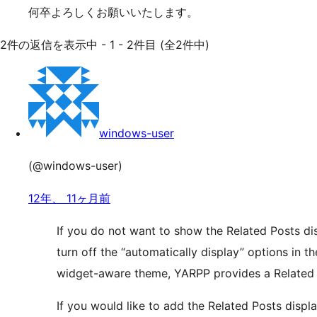
何卒よろしくお願いいたします。
2件の返信を表示中 - 1 - 2件目 (全2件中)
windows-user
(@windows-user)
12年、 11ヶ月前
If you do not want to show the Related Posts dis
turn off the “automatically display” options in t
widget-aware theme, YARPP provides a Related 
If you would like to add the Related Posts displ