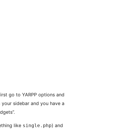
 first go to YARPP options and
 in your sidebar and you have a
dgets”.
ething like
) and
single.php