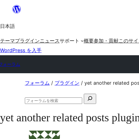
内
容
日本語
を
ス
テーマ
プラグイン
ニュース
サポート
概要
参加・貢献
このサイ
キ
WordPress を入手
ッ
フォーラム
プ
コ
フォーラム
/
プラグイン
/
yet another related p
ン
検
テ
フ
索
ン
ォ
yet another related posts p
対
ー
ツ
ラ
象:
ム
へ
の
ス
検