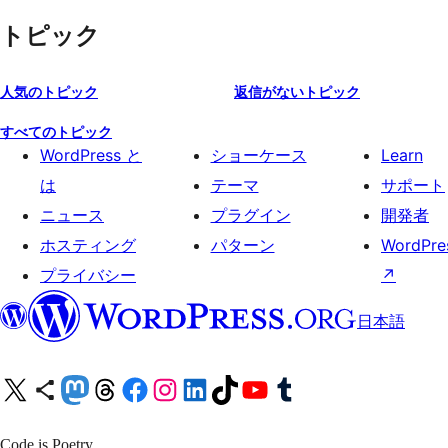
トピック
人気のトピック
返信がないトピック
すべてのトピック
WordPress と
ショーケース
Learn
は
テーマ
サポート
ニュース
プラグイン
開発者
ホスティング
パターン
WordPres
プライバシー
↗
日本語
X (旧 Twitter) アカウントへ
Bluesky アカウントへ
Mastodon アカウントへ
Threads アカウントへ
Facebook ページへ
Instagram アカウントへ
LinkedIn アカウントへ
TikTok アカウントへ
YouTube チャンネルへ
Tumblr アカウントへ
Code is Poetry.