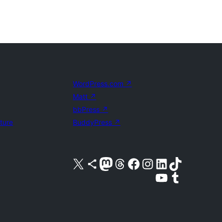
WordPress.com
↗
Matt
↗
bbPress
↗
uture
BuddyPress
↗
X (旧 Twitter) アカウントへ
Bluesky アカウントへ
Mastodon アカウントへ
Threads アカウントへ
Facebook ページへ
Instagram アカウントへ
LinkedIn アカウントへ
TikTok アカウントへ
YouTube チャンネルへ
Tumblr アカウントへ