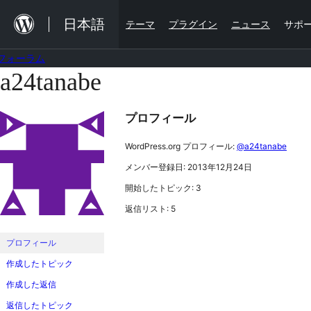
内
日本語
テーマ
プラグイン
ニュース
サポ
容
を
フォーラム
ス
a24tanabe
コ
キ
ン
ッ
プロフィール
テ
プ
ン
WordPress.org プロフィール:
@a24tanabe
ツ
メンバー登録日: 2013年12月24日
へ
開始したトピック: 3
ス
返信リスト: 5
キ
ッ
プロフィール
プ
作成したトピック
作成した返信
返信したトピック