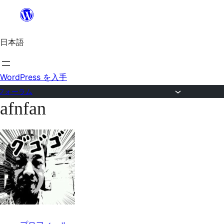
内
容
日本語
を
ス
キ
WordPress を入手
ッ
フォーラム
afnfan
プ
コ
ン
テ
ン
ツ
へ
ス
キ