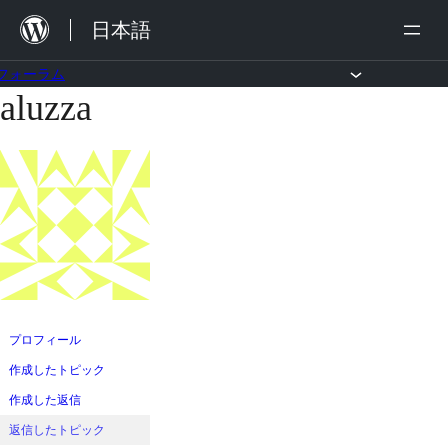
内
日本語
容
を
フォーラム
aluzza
コ
ス
ン
キ
テ
ッ
ン
プ
ツ
へ
ス
キ
ッ
プロフィール
プ
作成したトピック
作成した返信
返信したトピック