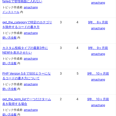
failed.で管理画面に入れない
amachang
トピック作成者:
amachang
インストール
内
get_the_categoryで特定のカテゴリ
3
4
9年、 6ヶ月前
を除外するコードの書き方
amachang
トピック作成者:
amachang
使い方全般
内
カスタム投稿タイプの最新3件に
3
4
9年、 9ヶ月前
NEW!を表示させたい
amachang
トピック作成者:
amachang
使い方全般
内
PHP Version 5.6 で500エラーにな
3
5
9年、 10ヶ月前
るコードの書き方について
amachang
トピック作成者:
amachang
使い方全般
内
get_the_term_listで一つだけターム
2
4
9年、 10ヶ月前
名を取得する場合
amachang
トピック作成者:
amachang
使い方全般
内