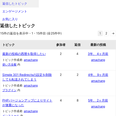
返信したトピック
エンゲージメント
お気に入り
返信したトピック
15件の返信を表示中 - 1 - 15件目 (全25件中)
1
2
→
トピック
参加者
返信
最新の投稿
最新の投稿の西暦を取得したい
2
4
3年、 4ヶ月前
トピック作成者:
amachang
amachang
使い方全般
内
Simple 301 Redirectsの設定を削除
2
2
4年、 9ヶ月前
しても転送されてしまう
amachang
トピック作成者:
amachang
プラグイン
内
PHPバージョンアップによりサイト
4
8
5年、 2ヶ月前
が激重になった
amachang
トピック作成者:
amachang
インストール
内