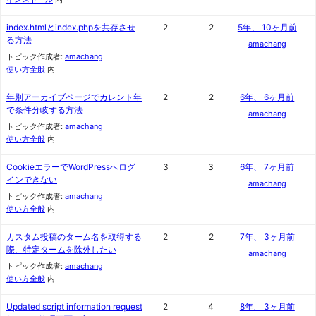
index.htmlとindex.phpを共存させ
2
2
5年、 10ヶ月前
る方法
amachang
トピック作成者:
amachang
使い方全般
内
年別アーカイブページでカレント年
2
2
6年、 6ヶ月前
で条件分岐する方法
amachang
トピック作成者:
amachang
使い方全般
内
CookieエラーでWordPressへログ
3
3
6年、 7ヶ月前
インできない
amachang
トピック作成者:
amachang
使い方全般
内
カスタム投稿のターム名を取得する
2
2
7年、 3ヶ月前
際、特定タームを除外したい
amachang
トピック作成者:
amachang
使い方全般
内
Updated script information request
2
4
8年、 3ヶ月前