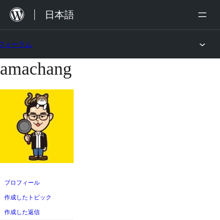
内
日本語
容
を
フォーラム
ス
amachang
コ
キ
ン
ッ
テ
プ
ン
ツ
へ
ス
キ
ッ
プロフィール
プ
作成したトピック
作成した返信