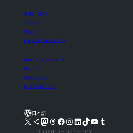
参加・貢献
イベント
寄付
↗
Five for the Future
WordPress.com
↗
Matt
↗
bbPress
↗
BuddyPress
↗
日本語
X (旧 Twitter) アカウントへ
Bluesky アカウントへ
Mastodon アカウントへ
Threads アカウントへ
Facebook ページへ
Instagram アカウントへ
LinkedIn アカウントへ
TikTok アカウントへ
YouTube チャンネルへ
Tumblr アカウントへ
CODE IS POETRY.