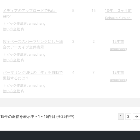
メディアのアップロードでFatal
5
15
10年、 3ヶ月前
error
Seisuke Kuraishi
トピック作成者:
amachang
使い方全般
内
数字ベースのパーマリンクにした場
2
2
12年前
合のアーカイブ全件表示
amachang
トピック作成者:
amachang
使い方全般
内
パーマリンクURLの「年」を自動で
4
7
12年前
更新するには？
amachang
トピック作成者:
amachang
使い方全般
内
15件の返信を表示中 - 1 - 15件目 (全25件中)
1
2
→