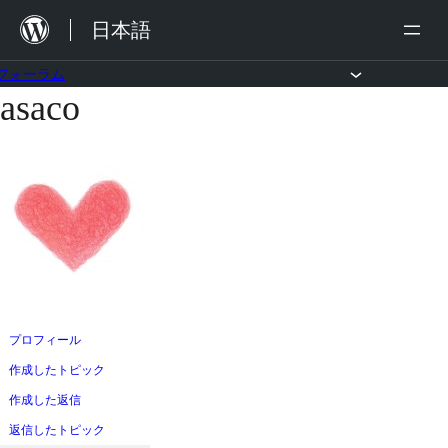
内
日本語
容
を
フォーラム
asaco
コ
ス
ン
キ
テ
ッ
ン
プ
ツ
へ
ス
キ
ッ
プロフィール
プ
作成したトピック
作成した返信
返信したトピック