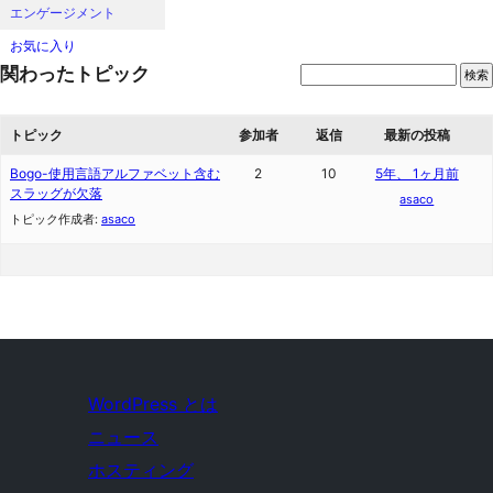
エンゲージメント
お気に入り
関わったトピック
トピック
参加者
返信
最新の投稿
Bogo-使用言語アルファベット含む
2
10
5年、 1ヶ月前
スラッグが欠落
asaco
トピック作成者:
asaco
WordPress とは
ニュース
ホスティング