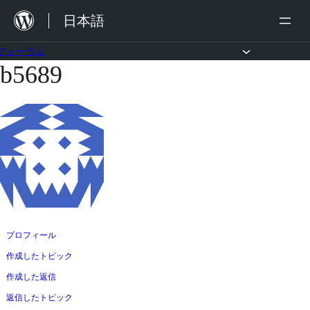
内
日本語
容
を
フォーラム
b5689
コ
ス
ン
キ
テ
ッ
ン
プ
ツ
へ
ス
キ
ッ
プロフィール
プ
作成したトピック
作成した返信
返信したトピック