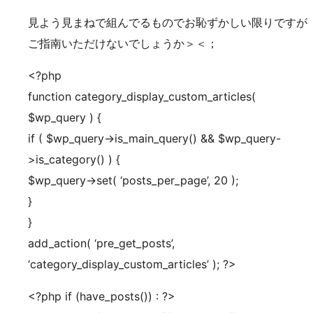
見よう見まねで組んでるものでお恥ずかしい限りですが
ご指南いただけないでしょうか＞＜；
<?php
function category_display_custom_articles(
$wp_query ) {
if ( $wp_query->is_main_query() && $wp_query-
>is_category() ) {
$wp_query->set( ‘posts_per_page’, 20 );
}
}
add_action( ‘pre_get_posts’,
‘category_display_custom_articles’ ); ?>
<?php if (have_posts()) : ?>