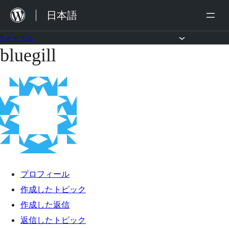
内
日本語
容
を
フォーラム
bluegill
コ
ス
ン
キ
テ
ッ
ン
プ
ツ
へ
ス
キ
プロフィール
ッ
作成したトピック
プ
作成した返信
返信したトピック