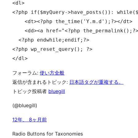
<dl>

<?php if($myQuery->have_posts()): while($
    <dt><?php the_time('Y.m.d');?></dt>

    <dd><a href="<?php the_permalink();?>
  <?php endwhile;endif;?>

<?php wp_reset_query(); ?>

</dl>
フォーラム:
使い方全般
返信が含まれるトピック:
日本語タグが重複する。
トピック投稿者
bluegill
(@bluegill)
12年、 8ヶ月前
Radio Buttons for Taxonomies