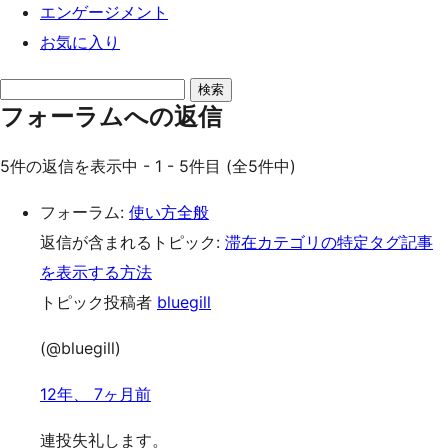
エンゲージメント
お気に入り
返
フォーラムへの返信
信
を
5件の返信を表示中 - 1 - 5件目 (全5件中)
検
索
フォーラム:
使い方全般
返信が含まれるトピック:
滞在カテゴリの特定タグ記事
を表示する方法
トピック投稿者
bluegill
(@bluegill)
12年、 7ヶ月前
連投失礼します。