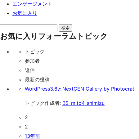
エンゲージメント
お気に入り
ト
お気に入りフォーラムトピック
ピ
ッ
トピック
ク
参加者
を
返信
検
最新の投稿
索:
WordPress3.6とNextGEN Gallery by Photocrati
トピック作成者:
BS_mito4_shimizu
2
2
13年前