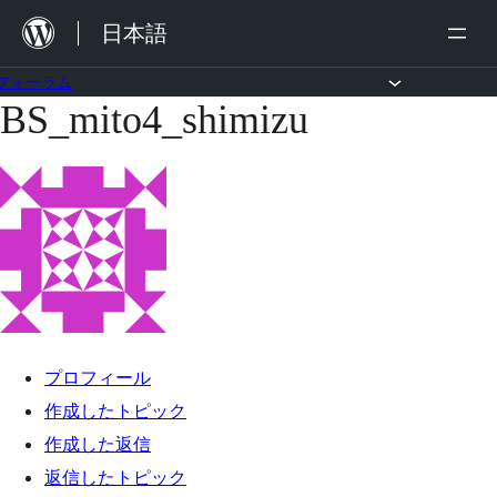
内
日本語
容
を
フォーラム
BS_mito4_shimizu
コ
ス
ン
キ
テ
ッ
ン
プ
ツ
へ
ス
キ
プロフィール
ッ
作成したトピック
プ
作成した返信
返信したトピック