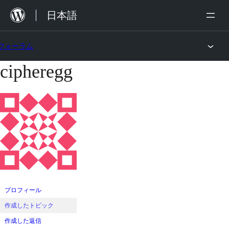
内
日本語
容
を
フォーラム
ス
cipheregg
コ
キ
ン
ッ
テ
プ
ン
ツ
へ
ス
キ
ッ
プロフィール
プ
作成したトピック
作成した返信