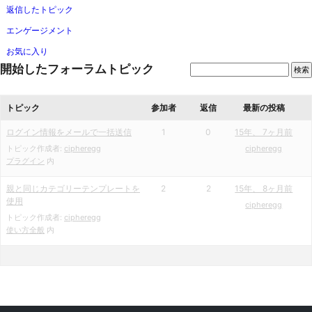
返信したトピック
エンゲージメント
お気に入り
開始したフォーラムトピック
トピック
参加者
返信
最新の投稿
ログイン情報をメールで一括送信
1
0
15年、 7ヶ月前
トピック作成者:
cipheregg
cipheregg
プラグイン
内
親と同じカテゴリーテンプレートを
2
2
15年、 8ヶ月前
使用
cipheregg
トピック作成者:
cipheregg
使い方全般
内