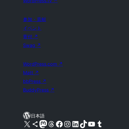
WordPress.tv
↗
参加・貢献
イベント
寄付
↗
Swag
↗
WordPress.com
↗
Matt
↗
bbPress
↗
BuddyPress
↗
日本語
X (旧 Twitter) アカウントへ
Bluesky アカウントへ
Mastodon アカウントへ
Threads アカウントへ
Facebook ページへ
Instagram アカウントへ
LinkedIn アカウントへ
TikTok アカウントへ
YouTube チャンネルへ
Tumblr アカウントへ